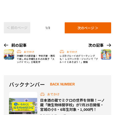
＜ 前のページ
次のページ ＞
1/3
前の記事
次の記事
おでかけ
おでかけ
沖縄旅行の新定番！ 予約不要・無料
レゴⓇブルーイのグリーティング
で楽しめる沖縄生まれのお菓子「ス
も！ レゴランドⓇ・ジャパンで「ブ
ッパイマン」工場見学
ルーイとあそぼう！」開催
バックナンバー
BACK NUMBER
おでかけ
日本酒の蔵でミクロの世界を体験！一ノ
蔵「微生物林間学校」が7月25日開催・
宮城の小5・6年生対象・1,000円！