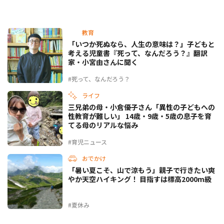
教育
「いつか死ぬなら、人生の意味は？」子どもと
考える児童書『死って、なんだろう？』翻訳
家・小宮由さんに聞く
#死って、なんだろう？
ライフ
三兄弟の母・小倉優子さん「異性の子どもへの
性教育が難しい」 14歳・9歳・5歳の息子を育
てる母のリアルな悩み
#育児ニュース
おでかけ
「暑い夏こそ、山で涼もう」親子で行きたい爽
やか天空ハイキング！ 目指すは標高2000m級
#夏休み