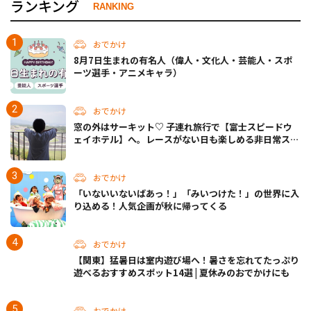
ランキング
RANKING
おでかけ
8月7日生まれの有名人（偉人・文化人・芸能人・スポ
ーツ選手・アニメキャラ）
おでかけ
窓の外はサーキット♡ 子連れ旅行で【富士スピードウ
ェイホテル】へ。レースがない日も楽しめる非日常ステ
イ（静岡・駿東郡）
おでかけ
「いないいないばあっ！」「みいつけた！」の世界に入
り込める！人気企画が秋に帰ってくる
おでかけ
【関東】猛暑日は室内遊び場へ！暑さを忘れてたっぷり
遊べるおすすめスポット14選 | 夏休みのおでかけにも
おでかけ