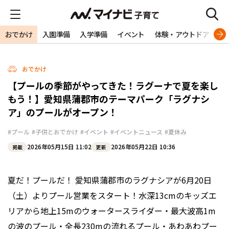
おでかけ
入園準備
入学準備
イベント
体験・アウトドア
旅
おでかけ
【プールの季節がやってきた！ラグーナで夏を楽し
もう！】愛知県蒲郡市のテーマパーク「ラグナシ
ア」のプールがオープン！
#プール
#子供とおでかけ
#イベント
#イベントニュース
#夏休み
2026年05月15日 11:02
2026年05月22日 10:36
掲載
更新
夏だ！プールだ！ 愛知県蒲郡市のラグナシアが6月20日
（土）よりプール営業をスタート！水深13cmのキッズエ
リアから地上15mのウォータースライダー・最大波高1m
の波のプール・全長230mの流れるプール・あわあわプー