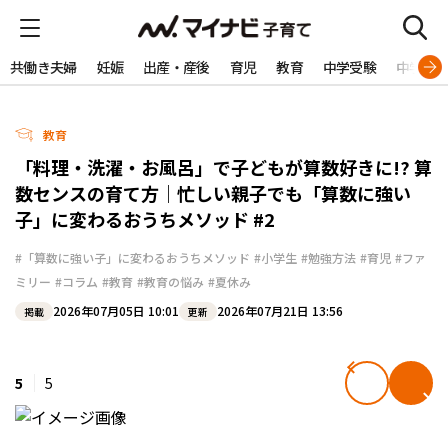
共働き夫婦
妊娠
出産・産後
育児
教育
中学受験
中学生
教育
「料理・洗濯・お風呂」で子どもが算数好きに!? 算
数センスの育て方｜忙しい親子でも「算数に強い
子」に変わるおうちメソッド #2
#「算数に強い子」に変わるおうちメソッド
#小学生
#勉強方法
#育児
#ファ
ミリー
#コラム
#教育
#教育の悩み
#夏休み
2026年07月05日 10:01
2026年07月21日 13:56
掲載
更新
5
5