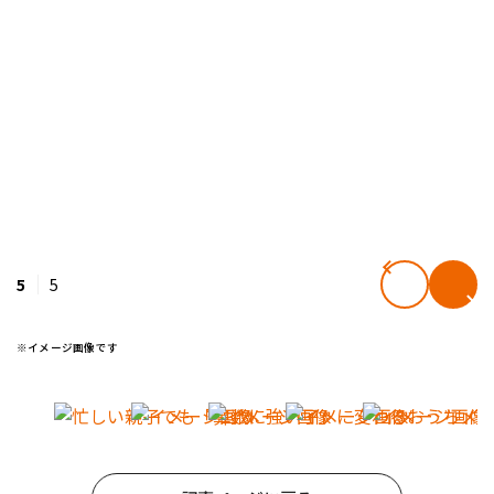
5
5
※イメージ画像です