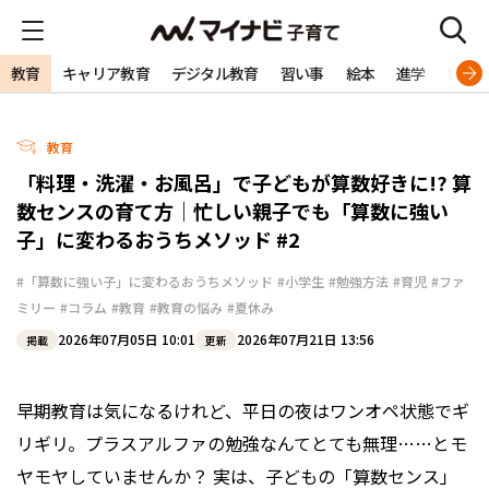
教育
キャリア教育
デジタル教育
習い事
絵本
進学
勉強
教育
「料理・洗濯・お風呂」で子どもが算数好きに!? 算
数センスの育て方｜忙しい親子でも「算数に強い
子」に変わるおうちメソッド #2
#「算数に強い子」に変わるおうちメソッド
#小学生
#勉強方法
#育児
#ファ
ミリー
#コラム
#教育
#教育の悩み
#夏休み
2026年07月05日 10:01
2026年07月21日 13:56
掲載
更新
早期教育は気になるけれど、平日の夜はワンオペ状態でギ
リギリ。プラスアルファの勉強なんてとても無理……とモ
ヤモヤしていませんか？ 実は、子どもの「算数センス」