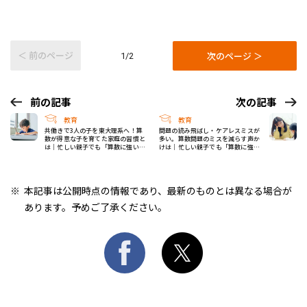
＜ 前のページ
次のページ ＞
1/2
前の記事
次の記事
教育
教育
共働きで3人の子を東大理系へ！算
問題の読み飛ばし・ケアレスミスが
数が得意な子を育てた家庭の習慣と
多い。算数問題のミスを減らす声か
は｜忙しい親子でも「算数に強い
けは｜忙しい親子でも「算数に強い
子」に変わるおうちメソッド #1
子」に変わるおうちメソッド #3
本記事は公開時点の情報であり、最新のものとは異なる場合が
あります。予めご了承ください。