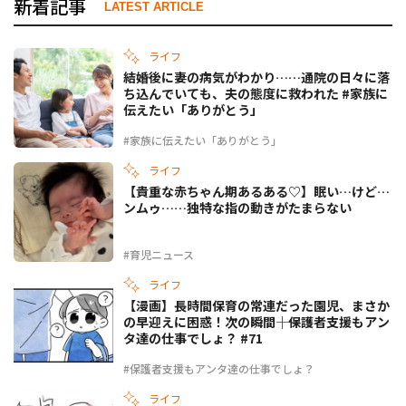
新着記事
LATEST ARTICLE
ライフ
結婚後に妻の病気がわかり……通院の日々に落
ち込んでいても、夫の態度に救われた #家族に
伝えたい「ありがとう」
#家族に伝えたい「ありがとう」
ライフ
【貴重な赤ちゃん期あるある♡】眠い…けど…
ンムゥ……独特な指の動きがたまらない
#育児ニュース
ライフ
【漫画】長時間保育の常連だった園児、まさか
の早迎えに困惑！次の瞬間――｜保護者支援もアン
タ達の仕事でしょ？ #71
#保護者支援もアンタ達の仕事でしょ？
ライフ