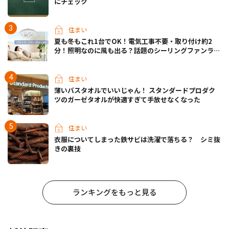
にチェック
住まい
夏も冬もこれ1台でOK！電気工事不要・取り付け約2
分！照明なのに風も出る？話題のシーリングファンライ
トが先行販売中
住まい
薄いバスタオルでいいじゃん！ スタンダードプロダク
ツのガーゼタオルが快適すぎて手放せなくなった
住まい
衣服についてしまった鉄サビは洗濯で落ちる？ シミ抜
きの裏技
ランキングをもっと見る