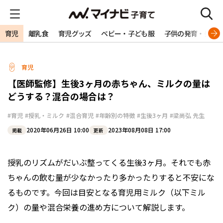
育児
離乳食
育児グッズ
ベビー・子ども服
子供の発育・発達
育児
【医師監修】生後3ヶ月の赤ちゃん、ミルクの量は
どうする？混合の場合は？
#育児
#授乳・ミルク
#混合育児
#年齢別の特徴
#生後3ヶ月
#梁尚弘 先生
2020年06月26日 10:00
2023年08月08日 17:00
掲載
更新
授乳のリズムがだいぶ整ってくる生後3ヶ月。それでも赤
ちゃんの飲む量が少なかったり多かったりすると不安にな
るものです。今回は目安となる育児用ミルク（以下ミル
ク）の量や混合栄養の進め方について解説します。