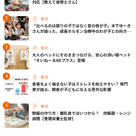
対応【教えて保育士さん】
育児
「比べるのは周りの子ではなく昔の我が子」木下ゆーき
さんが語った、成長ホルモン治療中のわが子との向き合
い方
育児
大人のベッドにそのままつなげる、安心の添い寝ベッド
「そいねーるADプラス」登場
育児
食事をよく噛まない子はストレスを抱えやすい？ 専門
家が語る、朝食が子どもに与える意外な影響
育児
軟飯の作り方｜離乳食ではいつから？ 炊飯器・レンジ
調理【管理栄養士監修】