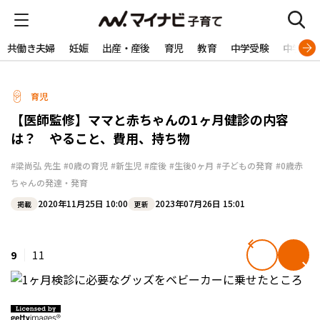
共働き夫婦
妊娠
出産・産後
育児
教育
中学受験
中学生
育児
【医師監修】ママと赤ちゃんの1ヶ月健診の内容
は？ やること、費用、持ち物
#梁尚弘 先生
#0歳の育児
#新生児
#産後
#生後0ヶ月
#子どもの発育
#0歳赤
ちゃんの発達・発育
2020年11月25日 10:00
2023年07月26日 15:01
掲載
更新
9
11