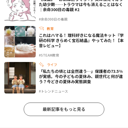
た幼少期……トラウマは今も消えることはなく
｜余命300日の毒親 #2
#余命300日の毒親
教育
これはハマる！ 理科好きになる魔法キット『学
研の科学 きらめく宝石結晶』やってみた！【本
音レビュー】
#STEAM教育
ライフ
「私たちの頃とは全然違う…」保護者の73.5%
が実感。今の子どもの夏休み、親世代と何が違
う？今どきの夏休み実態調査
#トレンドニュース
最新記事をもっと見る