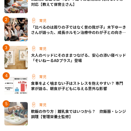
対応【教えて保育士さん】
育児
「比べるのは周りの子ではなく昔の我が子」木下ゆーき
さんが語った、成長ホルモン治療中のわが子との向き合
い方
育児
大人のベッドにそのままつなげる、安心の添い寝ベッド
「そいねーるADプラス」登場
育児
食事をよく噛まない子はストレスを抱えやすい？ 専門
家が語る、朝食が子どもに与える意外な影響
育児
軟飯の作り方｜離乳食ではいつから？ 炊飯器・レンジ
調理【管理栄養士監修】