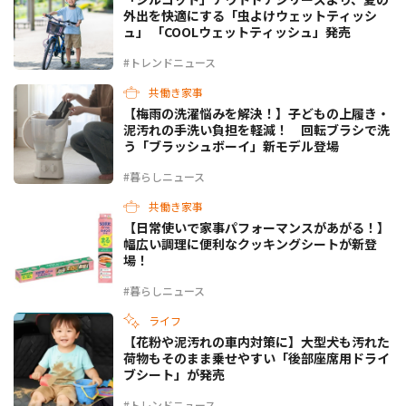
外出を快適にする「虫よけウェットティッシ
ュ」 「COOLウェットティッシュ」発売
#トレンドニュース
共働き家事
【梅雨の洗濯悩みを解決！】子どもの上履き・
泥汚れの手洗い負担を軽減！ 回転ブラシで洗
う「ブラッシュボーイ」新モデル登場
#暮らしニュース
共働き家事
【日常使いで家事パフォーマンスがあがる！】
幅広い調理に便利なクッキングシートが新登
場！
#暮らしニュース
ライフ
【花粉や泥汚れの車内対策に】大型犬も汚れた
荷物もそのまま乗せやすい「後部座席用ドライ
ブシート」が発売
#トレンドニュース