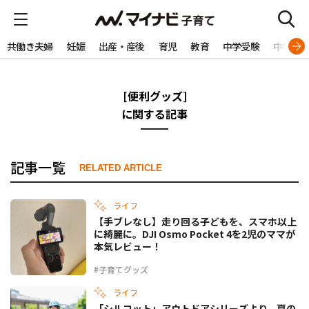
共働き夫婦
妊娠
出産・産後
育児
教育
中学受験
中学生
[便利グッズ]
に関する記事
記事一覧
RELATED ARTICLE
ライフ
【手ブレなし】走り回る子どもを、スマホ以上
に綺麗に。DJI Osmo Pocket 4を2児のママが
本気レビュー！
#子育てグッズ
ライフ
「シルコット」アウトドアシリーズより、夏の