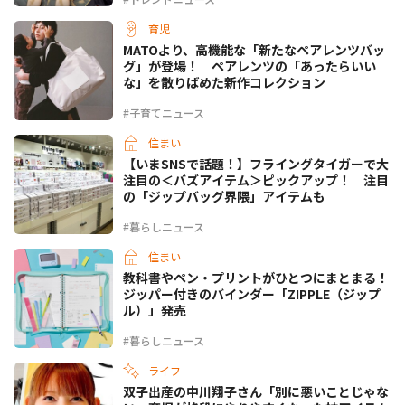
育児
MATOより、高機能な「新たなペアレンツバッ
グ」が登場！ ペアレンツの「あったらいい
な」を散りばめた新作コレクション
#子育てニュース
住まい
【いまSNSで話題！】フライングタイガーで大
注目の＜バズアイテム＞ピックアップ！ 注目
の「ジップバッグ界隈」アイテムも
#暮らしニュース
住まい
教科書やペン・プリントがひとつにまとまる！
ジッパー付きのバインダー「ZIPPLE（ジップ
ル）」発売
#暮らしニュース
ライフ
双子出産の中川翔子さん「別に悪いことじゃな