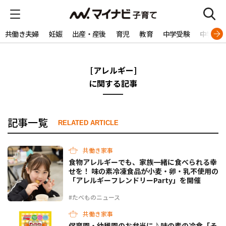
共働き夫婦
妊娠
出産・産後
育児
教育
中学受験
中学生
[アレルギー]
に関する記事
記事一覧
RELATED ARTICLE
共働き家事
食物アレルギーでも、家族一緒に食べられる幸
せを！ 味の素冷凍食品が小麦・卵・乳不使用の
「アレルギーフレンドリーParty」を開催
#たべものニュース
共働き家事
保育園・幼稚園のお弁当に♪味の素の冷食「そ