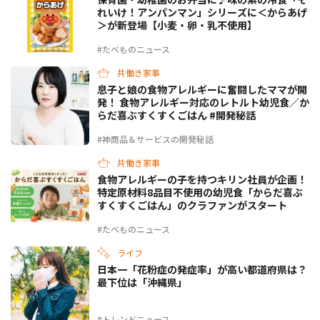
れいけ！アンパンマン」シリーズに＜からあげ
＞が新登場【小麦・卵・乳不使用】
#たべものニュース
共働き家事
息子と娘の食物アレルギーに奮闘したママが開
発！ 食物アレルギー対応のレトルト幼児食／か
らだ喜ぶすくすくごはん #開発秘話
#神商品＆サービスの開発秘話
共働き家事
食物アレルギーの子を持つキリン社員が企画！
特定原材料8品目不使用の幼児食「からだ喜ぶ
すくすくごはん」のクラファンがスタート
#たべものニュース
ライフ
日本一「花粉症の発症率」が高い都道府県は？
最下位は「沖縄県」
#トレンドニュース