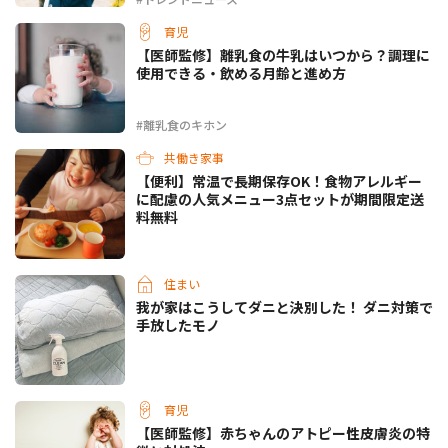
育児
【医師監修】離乳食の牛乳はいつから？調理に
使用できる・飲める月齢と進め方
#離乳食のキホン
共働き家事
【便利】常温で長期保存OK！食物アレルギー
に配慮の人気メニュー3点セットが期間限定送
料無料
住まい
我が家はこうしてダニと決別した！ ダニ対策で
手放したモノ
育児
【医師監修】赤ちゃんのアトピー性皮膚炎の特