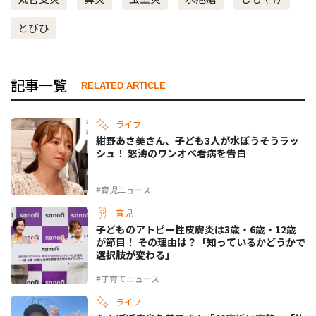
とびひ
記事一覧
RELATED ARTICLE
ライフ
紺野あさ美さん、子ども3人が水ぼうそうラッ
シュ！ 怒涛のワンオペ看病を告白
#育児ニュース
育児
子どものアトピー性皮膚炎は3歳・6歳・12歳
が節目！ その理由は？「知っているかどうかで
選択肢が変わる」
#子育てニュース
ライフ