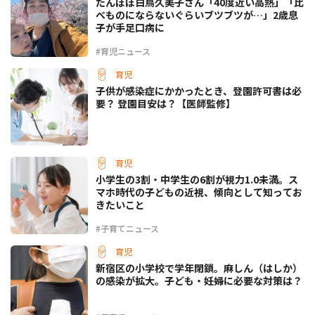
たんぽぽ白鳥久美子さん「40度近い高熱」「比
べものにならないぐらいブツブツが…」2歳息
子が手足口病に
#育児ニュース
育児
子供が感染症にかかったとき、登園許可書は必
要？ 登園目安は？【医師監修】
育児
小学生の3割・中学生の6割が視力1.0未満。ス
マホ時代の子どもの近視、傾向として知ってお
きたいこと
#子育てニュース
育児
新宿区の小学校で学年閉鎖。麻しん（はしか）
の感染が拡大。子ども・妊婦に必要な対策は？