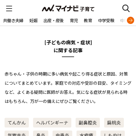
共働き夫婦
妊娠
出産・産後
育児
教育
中学受験
中学生
[子どもの病気・症状]
に関する記事
赤ちゃん・子供の時期に多い病気や起こり得る症状と原因、対策
についてまとめています。家庭での対応や受診の目安、タイミング
など、よくある疑問に医師がお答え。気になる症状が見られる時
はもちろん、万が一の備えにぜひご覧ください。
てんかん
ヘルパンギーナ
副鼻腔炎
扁桃炎
気管支炎
鼻炎
虫垂炎
水疱瘡
しもやけ