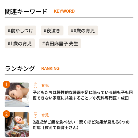
関連キーワード
KEYWORD
#寝かしつけ
#夜泣き
#0歳の育児
#1歳の育児
#森田麻里子 先生
ランキング
RANKING
育児
子どもたちは慢性的な睡眠不足に陥っている――親も子も回
復できない家庭に共通すること／小児科専門医・成田奈
緒子先生
育児
2歳児がご飯を食べない！驚くほど効果が見える8つの
対応【教えて保育士さん】