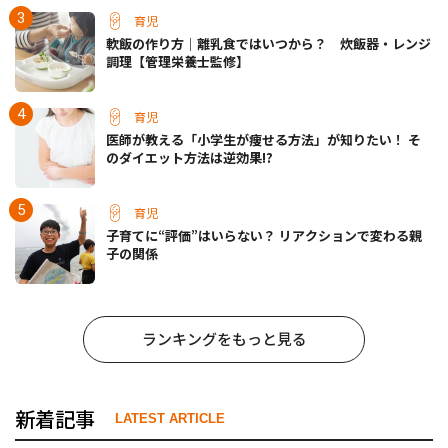
育児
軟飯の作り方｜離乳食ではいつから？ 炊飯器・レンジ
調理【管理栄養士監修】
育児
医師が教える「小学生が痩せる方法」が知りたい！ そ
のダイエット方法は逆効果!?
育児
子育てに“評価”はいらない？ リアクションで変わる親
子の関係
ランキングをもっと見る
新着記事
LATEST ARTICLE