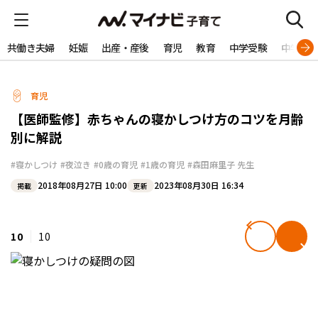
共働き夫婦
妊娠
出産・産後
育児
教育
中学受験
中学生
育児
【医師監修】赤ちゃんの寝かしつけ方のコツを月齢
別に解説
#寝かしつけ
#夜泣き
#0歳の育児
#1歳の育児
#森田麻里子 先生
2018年08月27日 10:00
2023年08月30日 16:34
掲載
更新
10
10