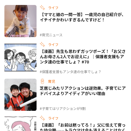
ライフ
【ママと娘の一問一答】一歳児の自己紹介が、
イチイチかわいすぎるんですけど！
#育児ニュース
ライフ
【漫画】先生も思わずガッツポーズ！「お父さ
んお母さん2人でお迎えに」｜保護者支援もア
ンタ達の仕事でしょ？ #70
#保護者支援もアンタ達の仕事でしょ？
育児
芝居じみたリアクションは逆効果。子育てにア
ドバイスよりアイディアがいい理由
#子育てはリアクションが9割
ライフ
【漫画】「お前は黙ってろ！」父に怯えて育っ
た幼少期……トラウマは今も消えることはなく