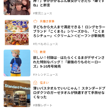
神！」手がかかるぶん彼女ができたら「嫌です
ね」と断言
#育児ニュース
共働き家事
子どもから大人まで満足できる！ ロングセラー
ブランド「こくまろ」シリーズから、「こくま
ろシチュー」＜クリーム＞＜ビーフ＞が新発売
#たべものニュース
教育
欲しい！付録は…はたらくくるまがデザインさ
れた特別なバッグ！『最強のりものヒーロー
ズ』9-10月号発売
#トレンドニュース
住まい
薄いバスタオルでいいじゃん！ スタンダードプ
ロダクツのガーゼタオルが快適すぎて手放せな
くなった
#体験レポート