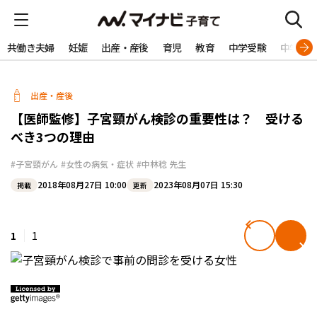
共働き夫婦
妊娠
出産・産後
育児
教育
中学受験
中学生
出産・産後
【医師監修】子宮頸がん検診の重要性は？ 受ける
べき3つの理由
#子宮頸がん
#女性の病気・症状
#中林稔 先生
2018年08月27日 10:00
2023年08月07日 15:30
掲載
更新
1
1