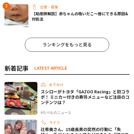
出産・産後
【助産師解説】赤ちゃんの吸いだこ〜唇にできる原因&
対処法
ランキングをもっと見る
新着記事
LATEST ARTICLE
おでかけ
スシローがトヨタ「GAZOO Racing」と初コラ
ボ！ ミニカー付きの寿司メニューなど注目のコ
ンテンツは？
#たべものニュース
ライフ
辻希美さん、15歳長男の突然の行動に「失