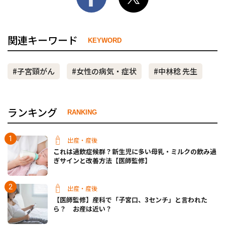
関連キーワード
KEYWORD
#子宮頸がん
#女性の病気・症状
#中林稔 先生
ランキング
RANKING
出産・産後
これは過飲症候群？新生児に多い母乳・ミルクの飲み過
ぎサインと改善方法【医師監修】
出産・産後
【医師監修】産科で「子宮口、3センチ」と言われた
ら？ お産は近い？