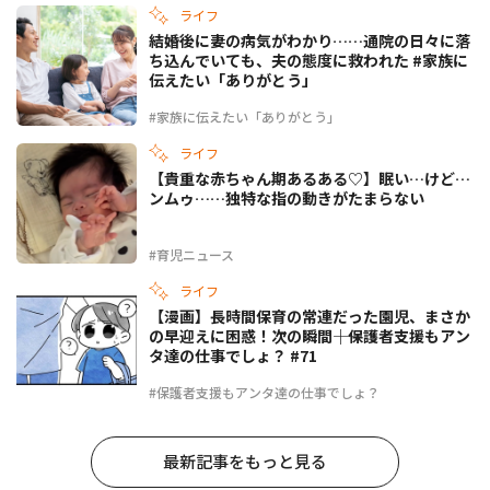
ライフ
結婚後に妻の病気がわかり……通院の日々に落
ち込んでいても、夫の態度に救われた #家族に
伝えたい「ありがとう」
#家族に伝えたい「ありがとう」
ライフ
【貴重な赤ちゃん期あるある♡】眠い…けど…
ンムゥ……独特な指の動きがたまらない
#育児ニュース
ライフ
【漫画】長時間保育の常連だった園児、まさか
の早迎えに困惑！次の瞬間――｜保護者支援もアン
タ達の仕事でしょ？ #71
#保護者支援もアンタ達の仕事でしょ？
最新記事をもっと見る