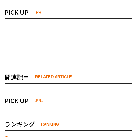
PICK UP
-PR-
関連記事
RELATED ARTICLE
PICK UP
-PR-
ランキング
RANKING