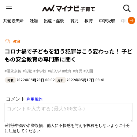
共働き夫婦
妊娠
出産・産後
育児
教育
中学受験
中学生
教育
コロナ禍で子どもを狙う犯罪はこう変わった！ 子ど
もの安全教育の専門家に聞く
#清永奈穂
#防犯
#小学校
#新入学
#教育
#育児
#入園
2022年03月20日 08:02
2022年05月17日 09:41
掲載
更新