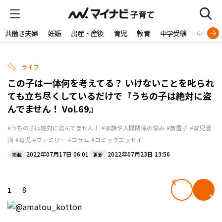
共働き夫婦
妊娠
出産・産後
育児
教育
中学受験
中学生
ライフ
この子は一体何を考えてる？ いけないことを叱られ
ても立ち尽くしているだけで『うちの子は絶対に盗
んでません！ Vol.69』
#うちの子は絶対に盗んでません！
#家族や人間関係の悩み
#放置子
#育児漫
画
#育児
#ファミリー
#コラム
#コミックエッセイ
2022年07月17日 06:01
2022年07月23日 13:56
掲載
更新
1
8