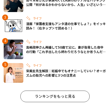
佐々木希さんが家族4人でLA旅行のリアルなパッキング
公開「何があるかわからないから、人生」いざというと
きの備えも
ライフ
漫画「保護者支援もアンタ達の仕事でしょ？」をイッキ
読み！（右タップ＞で読める！）
ライフ
高嶋政伸さん再婚して50歳で父に。妻が告発した夜中
の行動「これ手出したら終わりだろうなとか思うんだけ
ども……」
ライフ
宋美玄先生解説｜妊娠中でもオナニーしていい？オーガ
ズムの胎児への影響と3つの注意点
ランキングをもっと見る