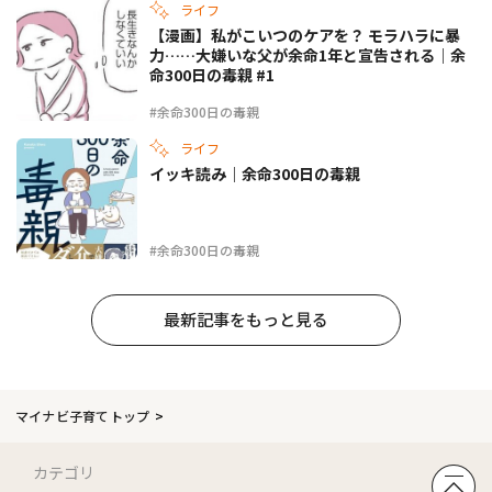
ライフ
【漫画】私がこいつのケアを？ モラハラに暴
力……大嫌いな父が余命1年と宣告される｜余
命300日の毒親 #1
#余命300日の毒親
ライフ
イッキ読み｜余命300日の毒親
#余命300日の毒親
最新記事をもっと見る
マイナビ子育てトップ
カテゴリ