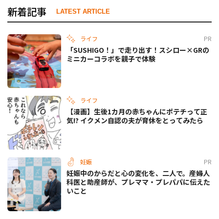
新着記事
LATEST ARTICLE
ライフ
PR
「SUSHIGO！」で走り出す！スシロー×GRの
ミニカーコラボを親子で体験
ライフ
【漫画】生後1カ月の赤ちゃんにポテチって正
気!? イクメン自認の夫が育休をとってみたら
妊娠
PR
妊娠中のからだと心の変化を、二人で。産婦人
科医と助産師が、プレママ・プレパパに伝えた
いこと