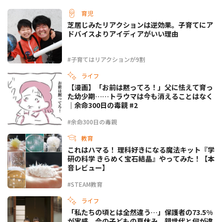
育児
芝居じみたリアクションは逆効果。子育てにア
ドバイスよりアイディアがいい理由
#子育てはリアクションが9割
ライフ
【漫画】「お前は黙ってろ！」父に怯えて育っ
た幼少期……トラウマは今も消えることはなく
｜余命300日の毒親 #2
#余命300日の毒親
教育
これはハマる！ 理科好きになる魔法キット『学
研の科学 きらめく宝石結晶』やってみた！【本
音レビュー】
#STEAM教育
ライフ
「私たちの頃とは全然違う…」保護者の73.5%
が実感。今の子どもの夏休み、親世代と何が違