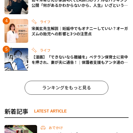
公開「何があるかわからないから、人生」いざというと
きの備えも
ライフ
宋美玄先生解説｜妊娠中でもオナニーしていい？オーガ
ズムの胎児への影響と3つの注意点
ライフ
【漫画】「できないなら離婚を」ベテラン保育士に背中
を押され、妻が夫に通告！｜保護者支援もアンタ達の仕
事でしょ？ #65
ランキングをもっと見る
新着記事
LATEST ARTICLE
おでかけ