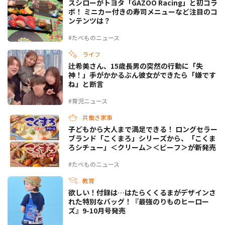
スシローがトヨタ「GAZOO Racing」と初コラ
ボ！ ミニカー付きの寿司メニューなど注目のコ
ンテンツは？
#たべものニュース
ライフ
辻希美さん、15歳長男の突然の行動に「失
神！」手がかかるぶん彼女ができたら「嫌です
ね」と断言
#育児ニュース
共働き家事
子どもから大人まで満足できる！ ロングセラー
ブランド「こくまろ」シリーズから、「こくま
ろシチュー」＜クリーム＞＜ビーフ＞が新発売
#たべものニュース
教育
欲しい！付録は…はたらくくるまがデザインさ
れた特別なバッグ！『最強のりものヒーロー
ズ』9-10月号発売