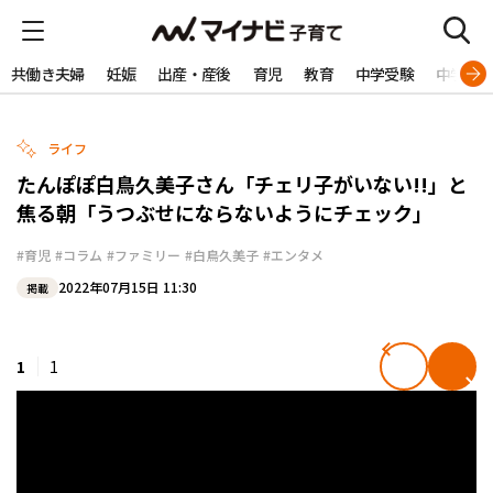
共働き夫婦
妊娠
出産・産後
育児
教育
中学受験
中学生
ライフ
たんぽぽ白鳥久美子さん「チェリ子がいない!!」と
焦る朝「うつぶせにならないようにチェック」
#育児
#コラム
#ファミリー
#白鳥久美子
#エンタメ
2022年07月15日 11:30
掲載
1
1