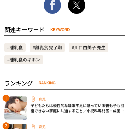
関連キーワード
KEYWORD
#離乳食
#離乳食 完了期
#川口由美子 先生
#離乳食のキホン
ランキング
RANKING
育児
子どもたちは慢性的な睡眠不足に陥っている――親も子も回
復できない家庭に共通すること／小児科専門医・成田奈
緒子先生
育児