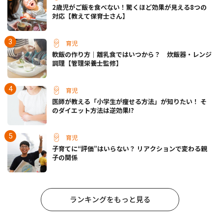
2歳児がご飯を食べない！驚くほど効果が見える8つの
対応【教えて保育士さん】
育児
軟飯の作り方｜離乳食ではいつから？ 炊飯器・レンジ
調理【管理栄養士監修】
育児
医師が教える「小学生が痩せる方法」が知りたい！ そ
のダイエット方法は逆効果!?
育児
子育てに“評価”はいらない？ リアクションで変わる親
子の関係
ランキングをもっと見る