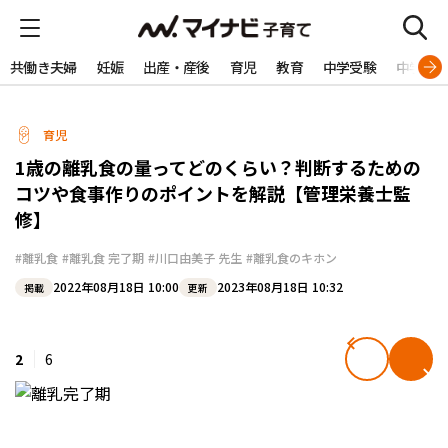
共働き夫婦
妊娠
出産・産後
育児
教育
中学受験
中学生
育児
1歳の離乳食の量ってどのくらい？判断するための
コツや食事作りのポイントを解説【管理栄養士監
修】
#離乳食
#離乳食 完了期
#川口由美子 先生
#離乳食のキホン
2022年08月18日 10:00
2023年08月18日 10:32
掲載
更新
2
6