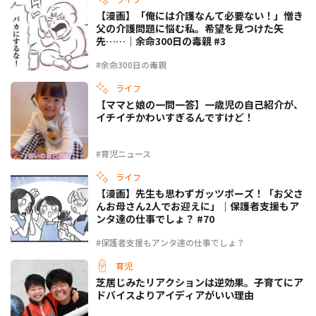
【漫画】「俺には介護なんて必要ない！」憎き
父の介護問題に悩む私。希望を見つけた矢
先……｜余命300日の毒親 #3
#余命300日の毒親
ライフ
【ママと娘の一問一答】一歳児の自己紹介が、
イチイチかわいすぎるんですけど！
#育児ニュース
ライフ
【漫画】先生も思わずガッツポーズ！「お父さ
んお母さん2人でお迎えに」｜保護者支援もア
ンタ達の仕事でしょ？ #70
#保護者支援もアンタ達の仕事でしょ？
育児
芝居じみたリアクションは逆効果。子育てにア
ドバイスよりアイディアがいい理由