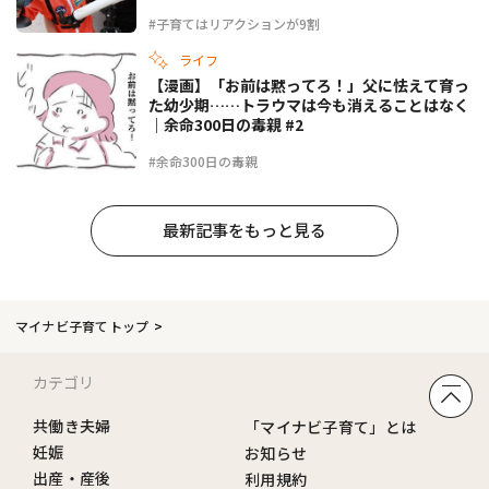
#子育てはリアクションが9割
ライフ
【漫画】「お前は黙ってろ！」父に怯えて育っ
た幼少期……トラウマは今も消えることはなく
｜余命300日の毒親 #2
#余命300日の毒親
最新記事をもっと見る
マイナビ子育てトップ
カテゴリ
共働き夫婦
「マイナビ子育て」とは
妊娠
お知らせ
出産・産後
利用規約