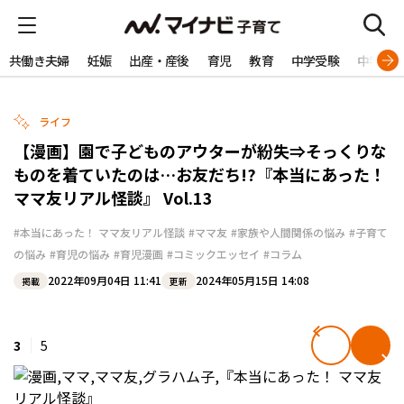
共働き夫婦
妊娠
出産・産後
育児
教育
中学受験
中学生
ライフ
【漫画】園で子どものアウターが紛失⇒そっくりな
ものを着ていたのは…お友だち!?『本当にあった！
ママ友リアル怪談』 Vol.13
#本当にあった！ ママ友リアル怪談
#ママ友
#家族や人間関係の悩み
#子育て
の悩み
#育児の悩み
#育児漫画
#コミックエッセイ
#コラム
2022年09月04日 11:41
2024年05月15日 14:08
掲載
更新
3
5