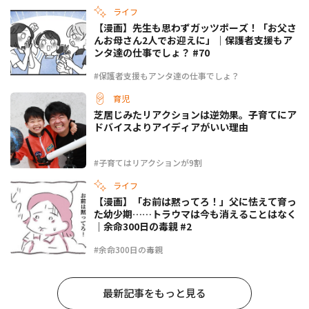
ライフ
【漫画】先生も思わずガッツポーズ！「お父さ
んお母さん2人でお迎えに」｜保護者支援もア
ンタ達の仕事でしょ？ #70
#保護者支援もアンタ達の仕事でしょ？
育児
芝居じみたリアクションは逆効果。子育てにア
ドバイスよりアイディアがいい理由
#子育てはリアクションが9割
ライフ
【漫画】「お前は黙ってろ！」父に怯えて育っ
た幼少期……トラウマは今も消えることはなく
｜余命300日の毒親 #2
#余命300日の毒親
最新記事をもっと見る