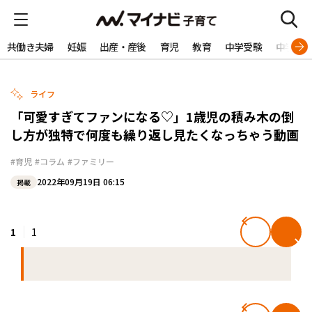
共働き夫婦
妊娠
出産・産後
育児
教育
中学受験
中学生
ライフ
「可愛すぎてファンになる♡」1歳児の積み木の倒
し方が独特で何度も繰り返し見たくなっちゃう動画
#育児
#コラム
#ファミリー
2022年09月19日 06:15
掲載
1
1