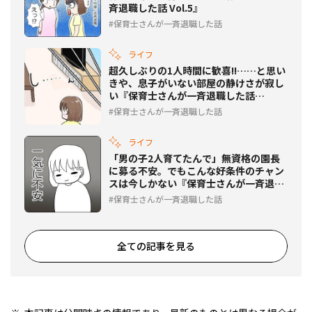
斉退職した話 Vol.5』
保育士さんが一斉退職した話
ライフ
超久しぶりの1人時間に歓喜!!……と思い
きや、息子がいない部屋の静けさが寂し
い『保育士さんが一斉退職した話
Vol.4』
保育士さんが一斉退職した話
ライフ
「男の子2人育てたんで」無資格の園長
に募る不安。でもこんな好条件のチャン
スは今しかない『保育士さんが一斉退職
した話 Vol.3』
保育士さんが一斉退職した話
全ての記事を見る