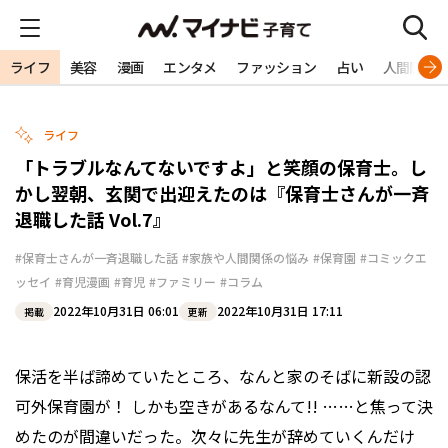
ライフ
美容
漫画
エンタメ
ファッション
占い
人間関係
ライフ
「トラブルなんてないですよ」と笑顔の保育士。し
かし翌朝、玄関で出迎えたのは『保育士さんが一斉
退職した話 Vol.7』
#保育士さんが一斉退職した話
#家族や人間関係の悩み
#保育園
#コミックエ
ッセイ
#育児漫画
#育児
#ファミリー
#コラム
2022年10月31日 06:01
2022年10月31日 17:11
掲載
更新
保活を半ば諦めていたところ、なんと家のそばに新設の認
可外保育園が！ しかも空きがあるなんて!! ……と焦って決
めたのが間違いだった。次々に先生が辞めていくんだけ