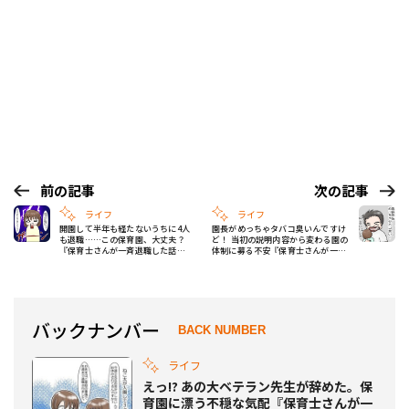
前の記事
次の記事
ライフ
ライフ
開園して半年も経たないうちに4人
園長がめっちゃタバコ臭いんですけ
も退職……この保育園、大丈夫？
ど！ 当初の説明内容から変わる園の
『保育士さんが一斉退職した話
体制に募る不安『保育士さんが一斉
Vol.6』
退職した話 Vol.8』
バックナンバー
BACK NUMBER
ライフ
えっ!? あの大ベテラン先生が辞めた。保
育園に漂う不穏な気配『保育士さんが一