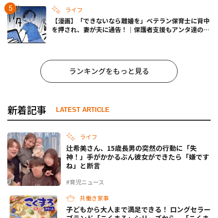
ライフ
【漫画】「できないなら離婚を」ベテラン保育士に背中
を押され、妻が夫に通告！｜保護者支援もアンタ達の仕
事でしょ？ #65
ランキングをもっと見る
新着記事
LATEST ARTICLE
ライフ
辻希美さん、15歳長男の突然の行動に「失
神！」手がかかるぶん彼女ができたら「嫌です
ね」と断言
#育児ニュース
共働き家事
子どもから大人まで満足できる！ ロングセラー
ブランド「こくまろ」シリーズから、「こくま