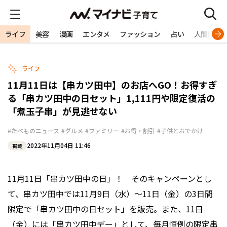
ライフ
美容
漫画
エンタメ
ファッション
占い
人間関係
ライフ
11月11日は【串カツ田中】のお店へGO！お得すぎ
る「串カツ田中の日セット」1,111円や限定復活の
「煮玉子串」が見逃せない
#たべものニュース
#グルメ
#ファミリー
#お得・割引
#子供とおでかけ
2022年11月04日 11:46
掲載
11月11日「串カツ田中の日」！ そのキャンペーンとし
て、串カツ田中では11月9日（水）～11日（金）の3日間
限定で「串カツ田中の日セット」を販売。また、11日
（金）には「串カツ田中デー」として、毎月恒例の限定串