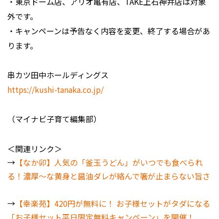
・東京ドーム店、アリオ亀有店、TAKE上石神井店は対象
外です。
・キャンペーンは予告なく内容を変更、終了する場合があ
ります。
串カツ田中ホールディングス
https://kushi-tanaka.co.jp/
（マイナビ子育て編集部）
＜関連リンク＞
→
【なか卯】人気の「釜玉うどん」がいつでも食べられ
る！濃厚～な黄身と醤油ダレが絡んで箸が止まらない旨さ
→
【幸楽苑】420円が無料に！ お子様セットがタダになる
「お子様セット平日限定無料キャンペーン」を開催！