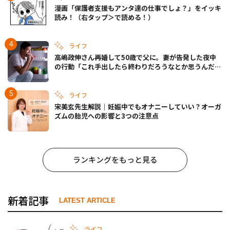
漫画「保護者支援もアンタ達の仕事でしょ？」をイッキ
読み！（右タップ＞で読める！）
ライフ
高嶋政伸さん再婚して50歳で父に。妻が告発した夜中
の行動「これ手出したら終わりだろうなとか思うんだけ
ども……」
ライフ
宋美玄先生解説｜妊娠中でもオナニーしていい？オーガ
ズムの胎児への影響と3つの注意点
ランキングをもっと見る
新着記事
LATEST ARTICLE
ライフ