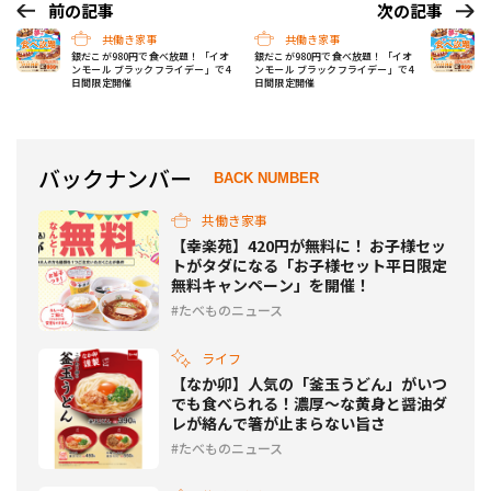
前の記事
次の記事
共働き家事
共働き家事
銀だこが980円で食べ放題！「イオ
銀だこが980円で食べ放題！「イオ
ンモール ブラックフライデー」で4
ンモール ブラックフライデー」で4
日間限定開催
日間限定開催
バックナンバー
BACK NUMBER
共働き家事
【幸楽苑】420円が無料に！ お子様セッ
トがタダになる「お子様セット平日限定
無料キャンペーン」を開催！
たべものニュース
ライフ
【なか卯】人気の「釜玉うどん」がいつ
でも食べられる！濃厚～な黄身と醤油ダ
レが絡んで箸が止まらない旨さ
たべものニュース