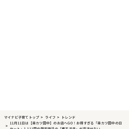
マイナビ子育てトップ
ライフ
トレンド
11月11日は【串カツ田中】のお店へGO！お得すぎる「串カツ田中の日
セット」1,111円や限定復活の「煮玉子串」が見逃せない