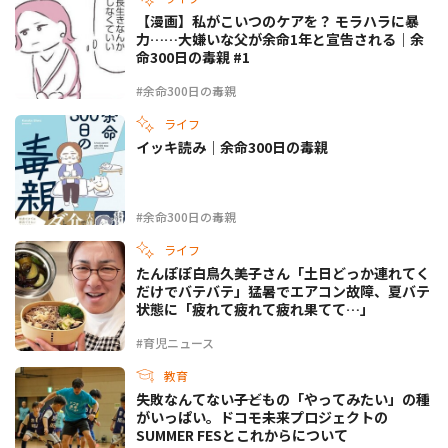
【漫画】私がこいつのケアを？ モラハラに暴
力……大嫌いな父が余命1年と宣告される｜余
命300日の毒親 #1
#余命300日の毒親
ライフ
イッキ読み｜余命300日の毒親
#余命300日の毒親
ライフ
たんぽぽ白鳥久美子さん「土日どっか連れてく
だけでバテバテ」猛暑でエアコン故障、夏バテ
状態に「疲れて疲れて疲れ果てて…」
#育児ニュース
教育
失敗なんてない――子どもの「やってみたい」の種
がいっぱい。ドコモ未来プロジェクトの
SUMMER FESとこれからについて