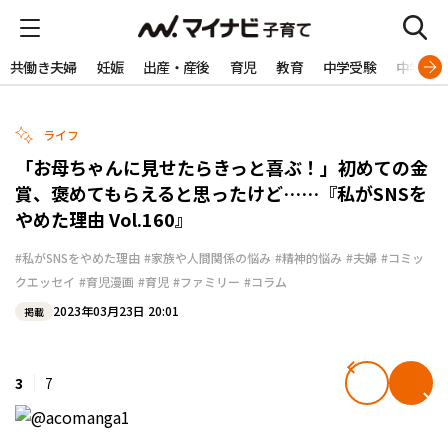
共働き夫婦
妊娠
出産・産後
育児
教育
中学受験
中学生
ライフ
「お母ちゃんに見せたらきっと喜ぶ！」初めての金
賞、褒めてもらえると思ったけど……『私がSNSを
やめた理由 Vol.160』
#私がSNSをやめた理由
#家族や人間関係の悩み
#精神的悩み
#夫婦
#コミッ
クエッセイ
#育児漫画
#育児
#ファミリー
#コラム
2023年03月23日 20:01
掲載
3
7