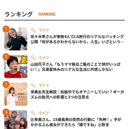
ランキング
RANKING
ライフ
佐々木希さんが家族4人でLA旅行のリアルなパッキング
公開「何があるかわからないから、人生」いざというと
きの備えも
ライフ
山田花子さん「もうママ毎日ご飯のことで頭がいっぱ
い！」兄弟夏休みのリアルな生活に共感しかない
ライフ
宋美玄先生解説｜妊娠中でもオナニーしていい？オーガ
ズムの胎児への影響と3つの注意点
ライフ
辻希美さん、15歳長男の突然の行動に「失神！」手が
かかるぶん彼女ができたら「嫌ですね」と断言