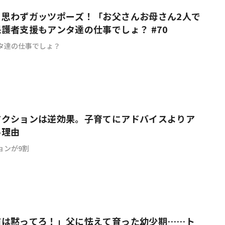
も思わずガッツポーズ！「お父さんお母さん2人で
護者支援もアンタ達の仕事でしょ？ #70
タ達の仕事でしょ？
アクションは逆効果。子育てにアドバイスよりア
い理由
ョンが9割
前は黙ってろ！」父に怯えて育った幼少期……ト