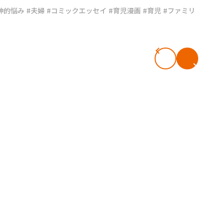
神的悩み
#夫婦
#コミックエッセイ
#育児漫画
#育児
#ファミリ
#共働き夫婦のセブンルール
#共働
ビーニュース
#マタニティニュース