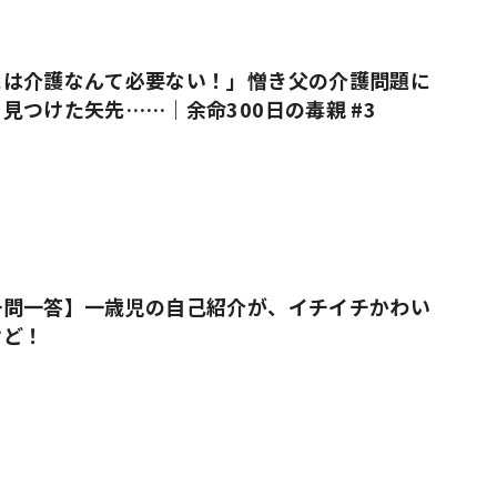
には介護なんて必要ない！」憎き父の介護問題に
見つけた矢先……｜余命300日の毒親 #3
一問一答】一歳児の自己紹介が、イチイチかわい
けど！