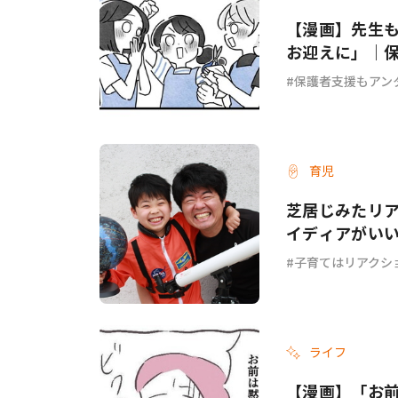
【漫画】先生
お迎えに」｜保
保護者支援もアン
育児
芝居じみたリ
イディアがい
子育てはリアクシ
ライフ
【漫画】「お