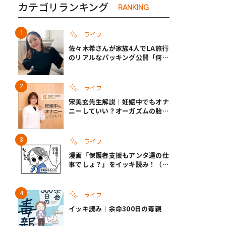
カテゴリランキング
RANKING
ライフ
佐々木希さんが家族4人でLA旅行
のリアルなパッキング公開「何が
あるかわからないから、人生」い
ざというときの備えも
ライフ
宋美玄先生解説｜妊娠中でもオナ
ニーしていい？オーガズムの胎児
への影響と3つの注意点
ライフ
漫画「保護者支援もアンタ達の仕
事でしょ？」をイッキ読み！（右
タップ＞で読める！）
ライフ
イッキ読み｜余命300日の毒親