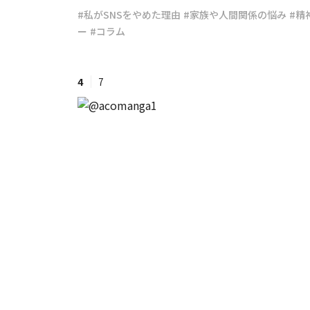
#私がSNSをやめた理由
#家族や人間関係の悩み
#精
ー
#コラム
#ワンオペ育児
#コミックエッセイ
4
7
#渡邊大地の令和的ワーパパ道
#ベ