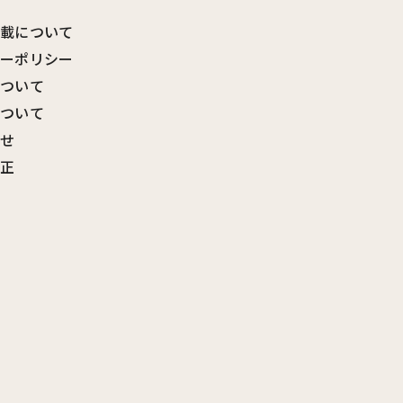
転載について
シーポリシー
について
について
わせ
訂正
覧