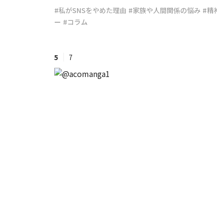
#私がSNSをやめた理由
#家族や人間関係の悩み
#精
ー
#コラム
#ワンオペ育児
#コミックエッセイ
5
7
#渡邊大地の令和的ワーパパ道
#ベ