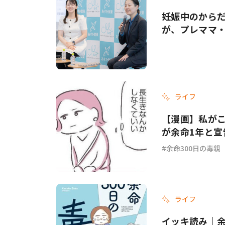
妊娠中のから
が、プレママ
ライフ
【漫画】私がこ
が余命1年と宣
余命300日の毒親
ライフ
イッキ読み｜余