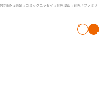
神的悩み
#夫婦
#コミックエッセイ
#育児漫画
#育児
#ファミリ
#共働き夫婦のセブンルール
#共働
ビーニュース
#マタニティニュース