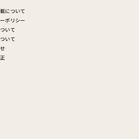
転載について
シーポリシー
について
について
わせ
訂正
覧