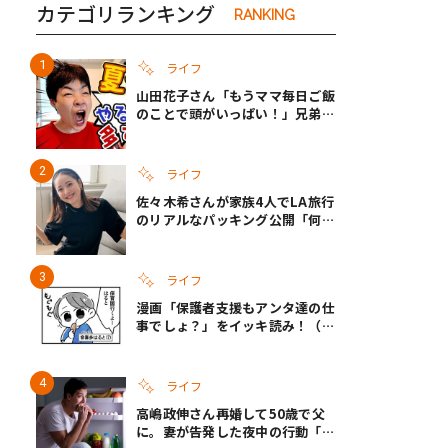
カテゴリランキング
RANKING
ライフ
山田花子さん「もうママ毎日ご飯
のことで頭がいっぱい！」兄弟夏
休みのリアルな生活に共感しかな
い
ライフ
佐々木希さんが家族4人でLA旅行
のリアルなパッキング公開「何が
あるかわからないから、人生」い
ざというときの備えも
ライフ
漫画「保護者支援もアンタ達の仕
事でしょ？」をイッキ読み！（右
タップ＞で読める！）
ライフ
高嶋政伸さん再婚して50歳で父
に。妻が告発した夜中の行動「こ