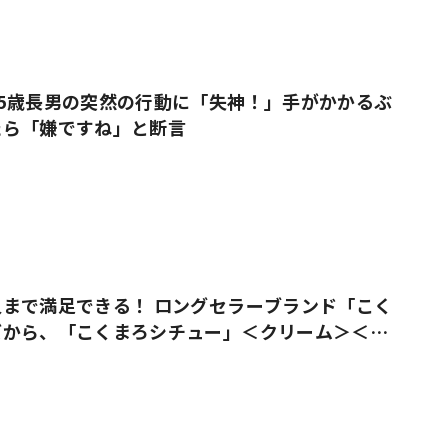
5歳長男の突然の行動に「失神！」手がかかるぶ
たら「嫌ですね」と断言
まで満足できる！ ロングセラーブランド「こく
ズから、「こくまろシチュー」＜クリーム＞＜ビ
売