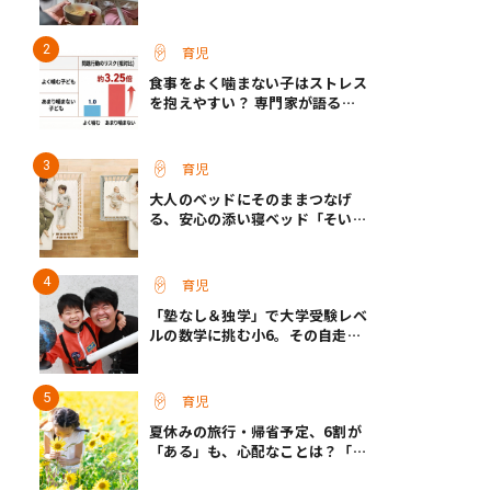
て保育士さん】
育児
食事をよく噛まない子はストレス
を抱えやすい？ 専門家が語る、
朝食が子どもに与える意外な影響
育児
大人のベッドにそのままつなげ
る、安心の添い寝ベッド「そいね
ーるADプラス」登場
育児
「塾なし＆独学」で大学受験レベ
ルの数学に挑む小6。その自走力
の原点とは？
育児
夏休みの旅行・帰省予定、6割が
「ある」も、心配なことは？「宿
題が進まない」「祖父母宅でお菓
子三昧」