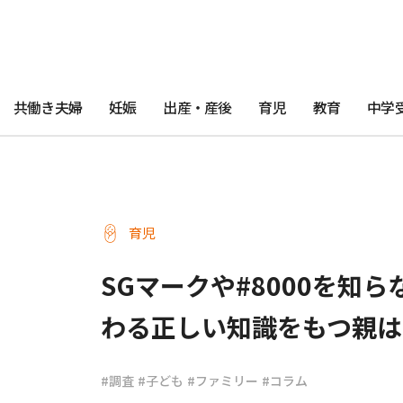
共働き夫婦
妊娠
出産・産後
育児
教育
中学
育児
SGマークや#8000を知
わる正しい知識をもつ親は
#調査
#子ども
#ファミリー
#コラム