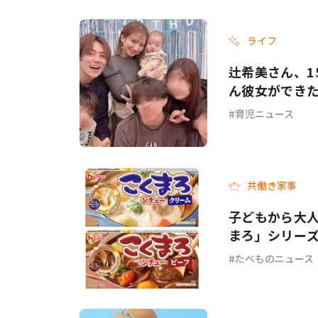
ライフ
辻希美さん、1
ん彼女ができ
育児ニュース
共働き家事
子どもから大人
まろ」シリー
ーフ＞が新発
たべものニュース