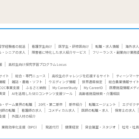
留学経験者の就活
看護学生向け
医学生・研修医向け
転職・求人情報
海外求人
ル・シニアの求人
障害者に特化した求人紹介サービス
フリーランス・副業向け業務
報
高校生向け探究学習プログラム Locus
サイト
総合・専門ニュース
高校生のチャレンジを応援するサイト
ティーンマー
情報
雑誌・書籍・ソフト
ウエディング情報
世界遺産検定
総合農業情報サイ
D2C事業支援
ふるさと納税
My CareerStudy
My CareerID
医療施設情報メデ
賃貸
AIを活用したSEOコンテンツ支援ツール
高齢者施設検索・介護相談
eb・ゲーム業界の転職
20代・第二新卒
新卒紹介
転職エージェント
エグゼク
剤師の転職
看護師の求人
コメディカル求人
医師の転職・求人
保育士の求人
支援
外国人材の紹介
業務効率化支援（BPO）
発送代行
健康経営
貸会議室・スタジオ
社宅・社員