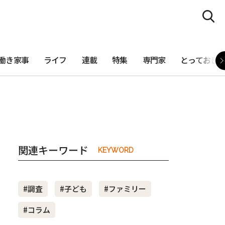
働き家事
ライフ
連載
特集
専門家
とっておき
関連キーワード
KEYWORD
#調査
#子ども
#ファミリー
#コラム