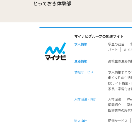
とっておき体験部
マイナビグループの関連サイト
求人情報
学生の就活
パート
ミド
進路情報
高校生の進路情
情報サービス
求人情報まとめ
働く女性の生活
ECサイト構築・
家具・家電付き
人材派遣・紹介
人材派遣
W
顧問紹介
薬
医療業界の経営
法人向け
研修サービス