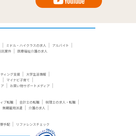
ミドル・ハイクラスの求人
アルバイト
委託案件
医療福祉介護の求人
ケティング支援
大学生活情報
ト
マイナビ子育て
ィア
お買い物サポートメディア
ティブ転職
会計士の転職
税理士の求人・転職
無期雇用派遣
介護の求人
寮手配
リファレンスチェック