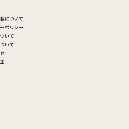
転載について
シーポリシー
について
について
わせ
訂正
覧