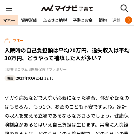
マネー
資産形成
ふるさと納税
子供とお金
節約
連載
特
マネー
入院時の自己負担額は平均20万円、逸失収入は平均
30万円、どうやって補填した人が多い？
#調査
#コラム
#医療保険
#ファミリー
2023年03月25日 12:13
掲載
ケガや病気などで入院が必要になった場合、体が心配なの
はもちろん、もう1つ、お金のことも不安ですよね。家計
の収入を支える立場であるならなおさらでしょう。健康保
険制度があるとはいえ自己負担は生じます。実際に入院経
験のある人は、どのくらいの入院日数で、どのくらいの費