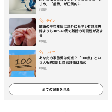
じめ」「虐待」が圧倒的に
調査
ライフ
離婚の平均年齢は意外にも早い!?熟年夫
婦よりも30～40代で離婚の可能性が高ま
る
調査
ライフ
あなたの家族愛は何点？「100点」とい
う人も約3割と自己評価は高め
調査
全ての記事を見る