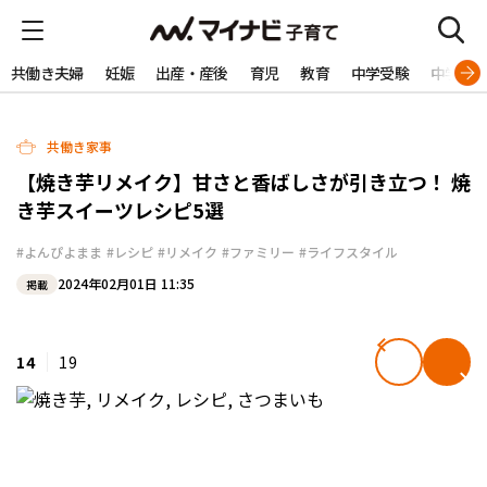
共働き夫婦
妊娠
出産・産後
育児
教育
中学受験
中学生
共働き家事
【焼き芋リメイク】甘さと香ばしさが引き立つ！ 焼
き芋スイーツレシピ5選
#よんぴよまま
#レシピ
#リメイク
#ファミリー
#ライフスタイル
2024年02月01日 11:35
掲載
14
19