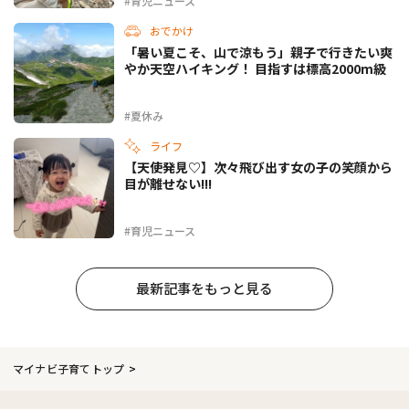
#育児ニュース
おでかけ
「暑い夏こそ、山で涼もう」親子で行きたい爽
やか天空ハイキング！ 目指すは標高2000m級
#夏休み
ライフ
【天使発見♡】次々飛び出す女の子の笑顔から
目が離せない!!!
#育児ニュース
最新記事をもっと見る
マイナビ子育てトップ