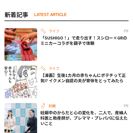
新着記事
LATEST ARTICLE
ライフ
PR
「SUSHIGO！」で走り出す！スシロー×GRの
ミニカーコラボを親子で体験
ライフ
【漫画】生後1カ月の赤ちゃんにポテチって正
気!? イクメン自認の夫が育休をとってみたら
妊娠
PR
妊娠中のからだと心の変化を、二人で。産婦人
科医と助産師が、プレママ・プレパパに伝えた
いこと