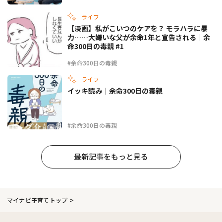
ライフ
【漫画】私がこいつのケアを？ モラハラに暴
力……大嫌いな父が余命1年と宣告される｜余
命300日の毒親 #1
#余命300日の毒親
ライフ
イッキ読み｜余命300日の毒親
#余命300日の毒親
最新記事をもっと見る
マイナビ子育てトップ