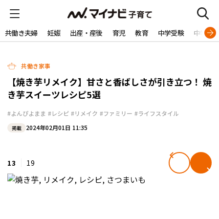
共働き夫婦
妊娠
出産・産後
育児
教育
中学受験
中学生
共働き家事
【焼き芋リメイク】甘さと香ばしさが引き立つ！ 焼
き芋スイーツレシピ5選
#よんぴよまま
#レシピ
#リメイク
#ファミリー
#ライフスタイル
2024年02月01日 11:35
掲載
13
19