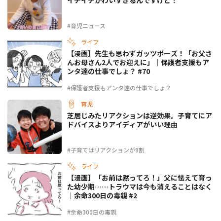
イチイチかわいすぎるんですけど！
#育児ニュース
ライフ
【漫画】先生も思わずガッツポーズ！「お父さ
んお母さん2人でお迎えに」｜保護者支援もア
ンタ達の仕事でしょ？ #70
#保護者支援もアンタ達の仕事でしょ？
育児
芝居じみたリアクションは逆効果。子育てにア
ドバイスよりアイディアがいい理由
#子育てはリアクションが9割
ライフ
【漫画】「お前は黙ってろ！」父に怯えて育っ
た幼少期……トラウマは今も消えることはなく
｜余命300日の毒親 #2
#余命300日の毒親