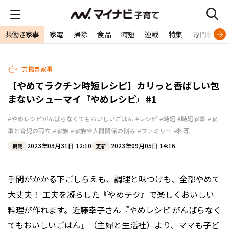
共働き家事
家電
掃除
食品
時短
連載
特集
専門家
共働き家事
【やめてラクチン時短レシピ】カリっと香ばしい包
まないシューマイ『やめレシピ』#1
#やめレシピがんばらなくてもおいしいごはん
#レシピ
#時短
#時短家事
#家
事と育児の両立
#家族
#家族や人間関係の悩み
#ファミリー
#料理
2023年03月31日 12:10
2023年09月05日 14:16
掲載
更新
手間がかかる下ごしらえも、調理と味つけも、全部やめて
大丈夫！ 工夫を凝らした『やめテク』で楽しくおいしい
料理が作れます。近藤幸子さん『やめレシピ がんばらなく
てもおいしいごはん』（主婦と生活社）より、ママも子ど