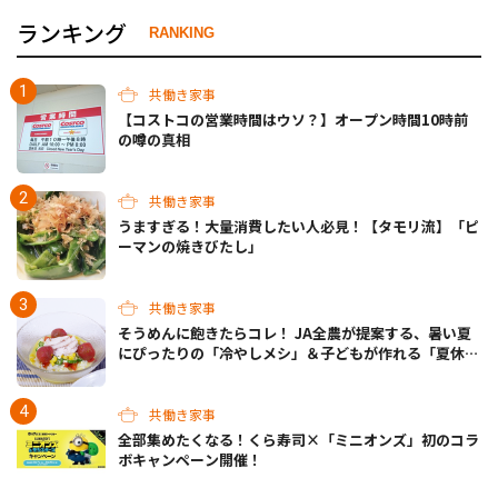
ランキング
RANKING
共働き家事
【コストコの営業時間はウソ？】オープン時間10時前
の噂の真相
共働き家事
うますぎる！大量消費したい人必見！【タモリ流】「ピ
ーマンの焼きびたし」
共働き家事
そうめんに飽きたらコレ！ JA全農が提案する、暑い夏
にぴったりの「冷やしメシ」＆子どもが作れる「夏休み
お留守番ランチ」各3選
共働き家事
全部集めたくなる！くら寿司×「ミニオンズ」初のコラ
ボキャンペーン開催！