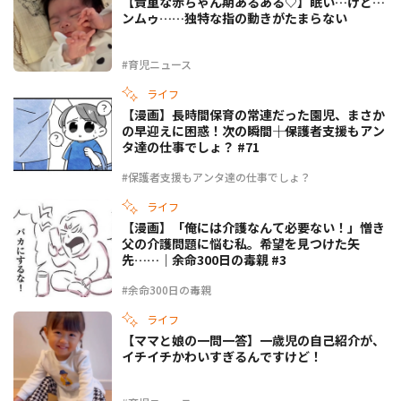
【貴重な赤ちゃん期あるある♡】眠い…けど…
ンムゥ……独特な指の動きがたまらない
#育児ニュース
ライフ
【漫画】長時間保育の常連だった園児、まさか
の早迎えに困惑！次の瞬間――｜保護者支援もアン
タ達の仕事でしょ？ #71
#保護者支援もアンタ達の仕事でしょ？
ライフ
【漫画】「俺には介護なんて必要ない！」憎き
父の介護問題に悩む私。希望を見つけた矢
先……｜余命300日の毒親 #3
#余命300日の毒親
ライフ
【ママと娘の一問一答】一歳児の自己紹介が、
イチイチかわいすぎるんですけど！