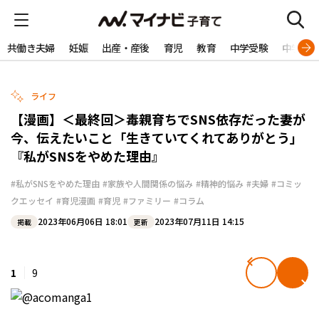
共働き夫婦
妊娠
出産・産後
育児
教育
中学受験
中学生
ライフ
【漫画】＜最終回＞毒親育ちでSNS依存だった妻が
今、伝えたいこと「生きていてくれてありがとう」
『私がSNSをやめた理由』
#私がSNSをやめた理由
#家族や人間関係の悩み
#精神的悩み
#夫婦
#コミッ
クエッセイ
#育児漫画
#育児
#ファミリー
#コラム
2023年06月06日 18:01
2023年07月11日 14:15
掲載
更新
1
9