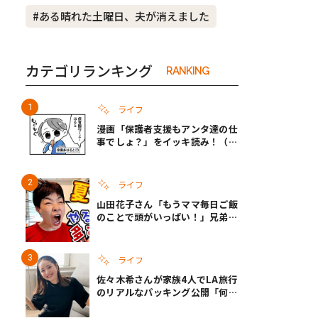
#ある晴れた土曜日、夫が消えました
き夫婦
#産休
#育休
カテゴリランキング
RANKING
ライフ
漫画「保護者支援もアンタ達の仕
事でしょ？」をイッキ読み！（右
タップ＞で読める！）
ライフ
山田花子さん「もうママ毎日ご飯
のことで頭がいっぱい！」兄弟夏
休みのリアルな生活に共感しかな
い
ライフ
佐々木希さんが家族4人でLA旅行
のリアルなパッキング公開「何が
あるかわからないから、人生」い
ざというときの備えも