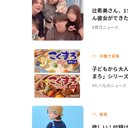
辻希美さん、1
ん彼女ができ
育児ニュース
共働き家事
子どもから大人
まろ」シリー
ーフ＞が新発
たべものニュース
教育
欲しい！付録