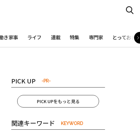
働き家事
ライフ
連載
特集
専門家
とっておき
PICK UP
-PR-
PICK UPをもっと見る
関連キーワード
KEYWORD