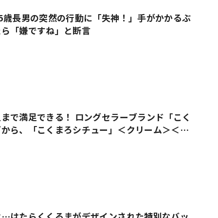
5歳長男の突然の行動に「失神！」手がかかるぶ
たら「嫌ですね」と断言
まで満足できる！ ロングセラーブランド「こく
ズから、「こくまろシチュー」＜クリーム＞＜ビ
売
は…はたらくくるまがデザインされた特別なバッ