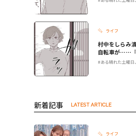
ライフ
村中をしらみ
自転車が……『
ある晴れた土曜日
新着記事
LATEST ARTICLE
ライフ