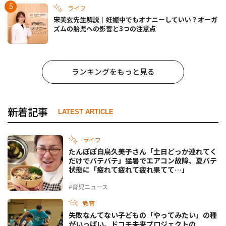
ライフ
宋美玄先生解説｜妊娠中でもオナニーしていい？オーガ
ズムの胎児への影響と3つの注意点
ランキングをもっと見る
新着記事
LATEST ARTICLE
ライフ
たんぽぽ白鳥久美子さん「土日どっか連れてく
だけでバテバテ」猛暑でエアコン故障、夏バテ
状態に「疲れて疲れて疲れ果てて…」
#育児ニュース
教育
失敗なんてない――子どもの「やってみたい」の種
がいっぱい。ドコモ未来プロジェクトの