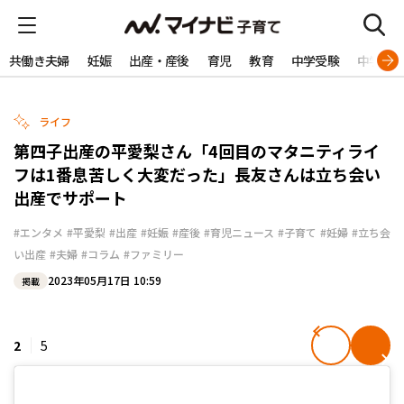
共働き夫婦
妊娠
出産・産後
育児
教育
中学受験
中学生
ライフ
第四子出産の平愛梨さん「4回目のマタニティライ
フは1番息苦しく大変だった」長友さんは立ち会い
出産でサポート
#エンタメ
#平愛梨
#出産
#妊娠
#産後
#育児ニュース
#子育て
#妊婦
#立ち会
い出産
#夫婦
#コラム
#ファミリー
2023年05月17日 10:59
掲載
2
5