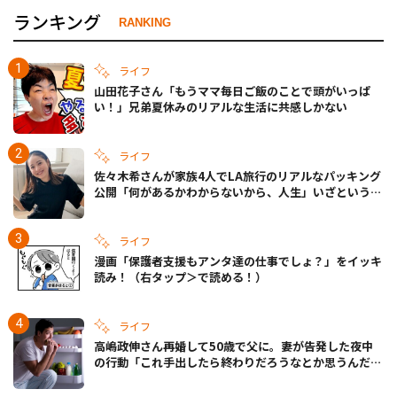
ランキング
RANKING
ライフ
山田花子さん「もうママ毎日ご飯のことで頭がいっぱ
い！」兄弟夏休みのリアルな生活に共感しかない
ライフ
佐々木希さんが家族4人でLA旅行のリアルなパッキング
公開「何があるかわからないから、人生」いざというと
きの備えも
ライフ
漫画「保護者支援もアンタ達の仕事でしょ？」をイッキ
読み！（右タップ＞で読める！）
ライフ
高嶋政伸さん再婚して50歳で父に。妻が告発した夜中
の行動「これ手出したら終わりだろうなとか思うんだけ
ども……」