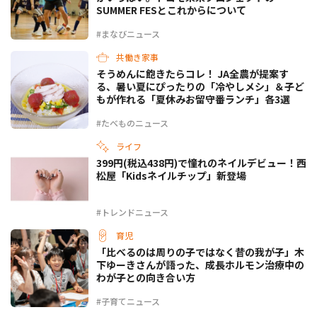
SUMMER FESとこれからについて
#まなびニュース
共働き家事
そうめんに飽きたらコレ！ JA全農が提案す
る、暑い夏にぴったりの「冷やしメシ」＆子ど
もが作れる「夏休みお留守番ランチ」各3選
#たべものニュース
ライフ
399円(税込438円)で憧れのネイルデビュー！西
松屋「Kidsネイルチップ」新登場
#トレンドニュース
育児
「比べるのは周りの子ではなく昔の我が子」木
下ゆーきさんが語った、成長ホルモン治療中の
わが子との向き合い方
#子育てニュース