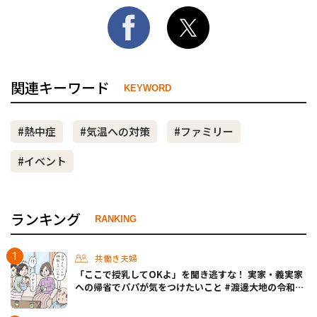
関連キーワード
KEYWORD
#熱中症
#気温への対策
#ファミリー
#イベント
ランキング
RANKING
共働き夫婦
「ここで授乳してOKよ」を聞き逃すな！ 実家・義実家
への帰省でパパが気をつけたいこと #渡邊大地の令和的
ワーパパ道 Vol.20