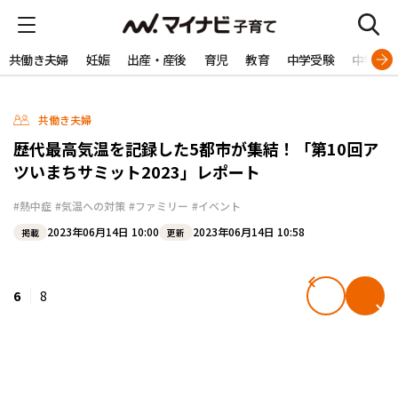
共働き夫婦
妊娠
出産・産後
育児
教育
中学受験
中学生
共働き夫婦
歴代最高気温を記録した5都市が集結！「第10回ア
ツいまちサミット2023」レポート
#熱中症
#気温への対策
#ファミリー
#イベント
2023年06月14日 10:00
2023年06月14日 10:58
掲載
更新
6
8