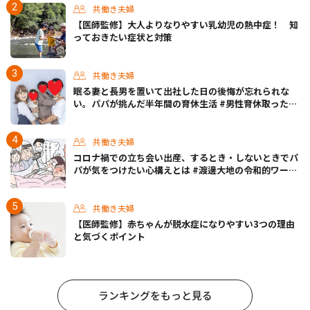
共働き夫婦
【医師監修】大人よりなりやすい乳幼児の熱中症！ 知
っておきたい症状と対策
共働き夫婦
眠る妻と長男を置いて出社した日の後悔が忘れられな
い。パパが挑んだ半年間の育休生活 #男性育休取ったら
どうなった？
共働き夫婦
コロナ禍での立ち会い出産、するとき・しないときでパ
パが気をつけたい心構えとは #渡邊大地の令和的ワーパ
パ道 Vol.30
共働き夫婦
【医師監修】赤ちゃんが脱水症になりやすい3つの理由
と気づくポイント
ランキングをもっと見る