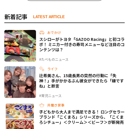
新着記事
LATEST ARTICLE
おでかけ
スシローがトヨタ「GAZOO Racing」と初コラ
ボ！ ミニカー付きの寿司メニューなど注目のコ
ンテンツは？
#たべものニュース
ライフ
辻希美さん、15歳長男の突然の行動に「失
神！」手がかかるぶん彼女ができたら「嫌です
ね」と断言
#育児ニュース
共働き家事
子どもから大人まで満足できる！ ロングセラー
ブランド「こくまろ」シリーズから、「こくま
ろシチュー」＜クリーム＞＜ビーフ＞が新発売