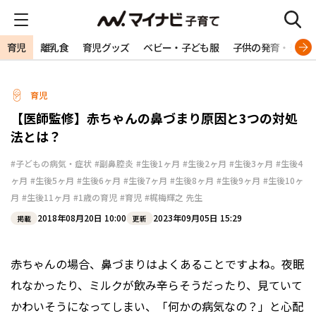
育児
離乳食
育児グッズ
ベビー・子ども服
子供の発育・発達
育児
【医師監修】赤ちゃんの鼻づまり原因と3つの対処
法とは？
#子どもの病気・症状
#副鼻腔炎
#生後1ヶ月
#生後2ヶ月
#生後3ヶ月
#生後4
ヶ月
#生後5ヶ月
#生後6ヶ月
#生後7ヶ月
#生後8ヶ月
#生後9ヶ月
#生後10ヶ
月
#生後11ヶ月
#1歳の育児
#育児
#梶梅輝之 先生
2018年08月20日 10:00
2023年09月05日 15:29
掲載
更新
赤ちゃんの場合、鼻づまりはよくあることですよね。夜眠
れなかったり、ミルクが飲み辛らそうだったり、見ていて
かわいそうになってしまい、「何かの病気なの？」と心配