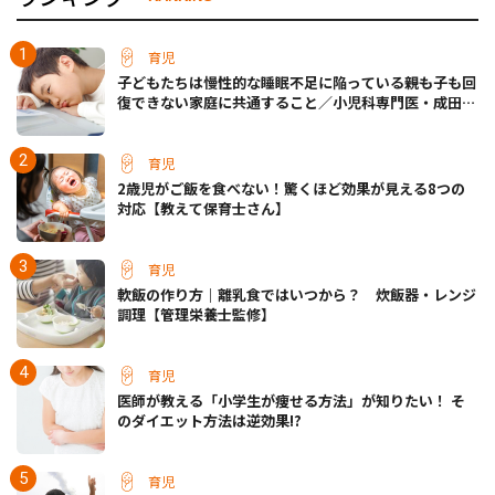
育児
子どもたちは慢性的な睡眠不足に陥っている――親も子も回
復できない家庭に共通すること／小児科専門医・成田奈
緒子先生
育児
2歳児がご飯を食べない！驚くほど効果が見える8つの
対応【教えて保育士さん】
育児
軟飯の作り方｜離乳食ではいつから？ 炊飯器・レンジ
調理【管理栄養士監修】
育児
医師が教える「小学生が痩せる方法」が知りたい！ そ
のダイエット方法は逆効果!?
育児