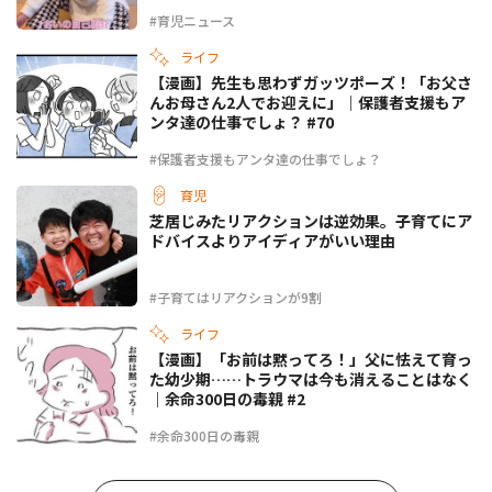
#育児ニュース
ライフ
【漫画】先生も思わずガッツポーズ！「お父さ
んお母さん2人でお迎えに」｜保護者支援もア
ンタ達の仕事でしょ？ #70
#保護者支援もアンタ達の仕事でしょ？
育児
芝居じみたリアクションは逆効果。子育てにア
ドバイスよりアイディアがいい理由
#子育てはリアクションが9割
ライフ
【漫画】「お前は黙ってろ！」父に怯えて育っ
た幼少期……トラウマは今も消えることはなく
｜余命300日の毒親 #2
#余命300日の毒親