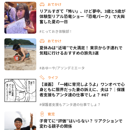
おでかけ
リアルすぎて「怖い」、けど夢中。3歳と5歳が
体験型リアル恐竜ショー「恐竜パーク」で大興
奮した夏の一日
#とっておき体験部！
おでかけ
夏休みは“近場”で大満足！ 東京から子連れで
気軽に行けるおすすめの旅先3選
#あゆーや/アソンデミエータ
ライフ
【漫画】「一緒に育児しようよ」ワンオペで心
身ともに限界だった妻の訴えに、夫は？｜保護
者支援もアンタ達の仕事でしょ？ #67
#保護者支援もアンタ達の仕事でしょ？
育児
子育てに“評価”はいらない？ リアクションで
変わる親子の関係