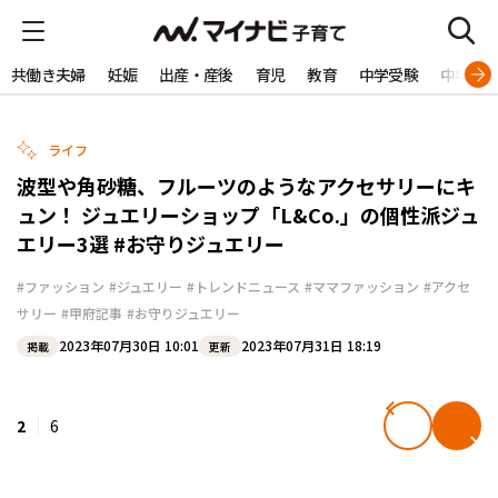
共働き夫婦
妊娠
出産・産後
育児
教育
中学受験
中学生
ライフ
波型や角砂糖、フルーツのようなアクセサリーにキ
ュン！ ジュエリーショップ「L&Co.」の個性派ジュ
エリー3選 #お守りジュエリー
#ファッション
#ジュエリー
#トレンドニュース
#ママファッション
#アクセ
サリー
#甲府記事
#お守りジュエリー
2023年07月30日 10:01
2023年07月31日 18:19
掲載
更新
2
6