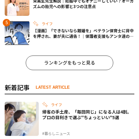
宋美玄先生解説｜妊娠中でもオナニーしていい？オーガ
ズムの胎児への影響と3つの注意点
ライフ
【漫画】「できないなら離婚を」ベテラン保育士に背中
を押され、妻が夫に通告！｜保護者支援もアンタ達の仕
事でしょ？ #65
ランキングをもっと見る
新着記事
LATEST ARTICLE
ライフ
帰省の手土産、「毎回同じ」になる人は4割。
プロの目利きで選ぶ"ちょっといい"5選
#暮らしニュース