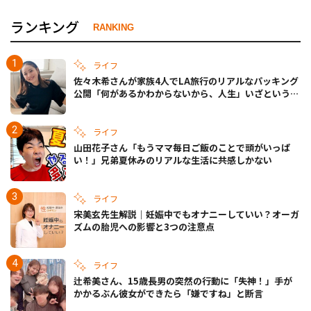
ランキング
RANKING
ライフ
佐々木希さんが家族4人でLA旅行のリアルなパッキング
公開「何があるかわからないから、人生」いざというと
きの備えも
ライフ
山田花子さん「もうママ毎日ご飯のことで頭がいっぱ
い！」兄弟夏休みのリアルな生活に共感しかない
ライフ
宋美玄先生解説｜妊娠中でもオナニーしていい？オーガ
ズムの胎児への影響と3つの注意点
ライフ
辻希美さん、15歳長男の突然の行動に「失神！」手が
かかるぶん彼女ができたら「嫌ですね」と断言