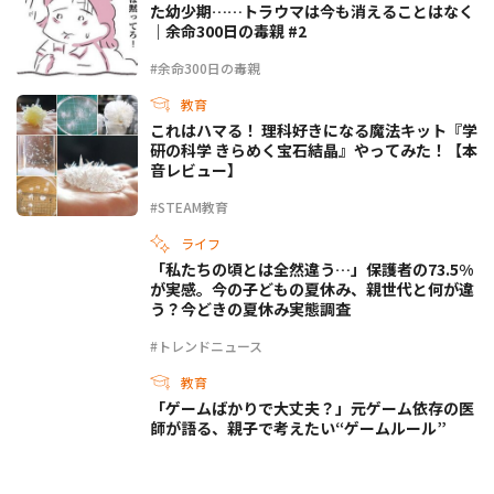
た幼少期……トラウマは今も消えることはなく
｜余命300日の毒親 #2
#余命300日の毒親
教育
これはハマる！ 理科好きになる魔法キット『学
研の科学 きらめく宝石結晶』やってみた！【本
音レビュー】
#STEAM教育
ライフ
「私たちの頃とは全然違う…」保護者の73.5%
が実感。今の子どもの夏休み、親世代と何が違
う？今どきの夏休み実態調査
#トレンドニュース
教育
「ゲームばかりで大丈夫？」元ゲーム依存の医
師が語る、親子で考えたい“ゲームルール”