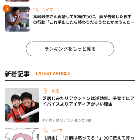
ライフ
高嶋政伸さん再婚して50歳で父に。妻が告発した夜中
の行動「これ手出したら終わりだろうなとか思うんだけ
ども……」
ランキングをもっと見る
新着記事
LATEST ARTICLE
育児
芝居じみたリアクションは逆効果。子育てにア
ドバイスよりアイディアがいい理由
#子育てはリアクションが9割
ライフ
【漫画】「お前は黙ってろ！」父に怯えて育っ