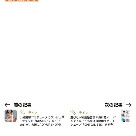
前の記事
次の記事
ライフ
ライフ
小嶋陽菜プロデュースのランジェリ
遊びながら運動習慣が身に着く！ バ
ーブランド「ROSIER by Her lip
ンダイが子ども向け運動用スマート
to」が、大阪にPOP UP SHOPをオ
シューズ「DIGICALIZED」を発売
ープン