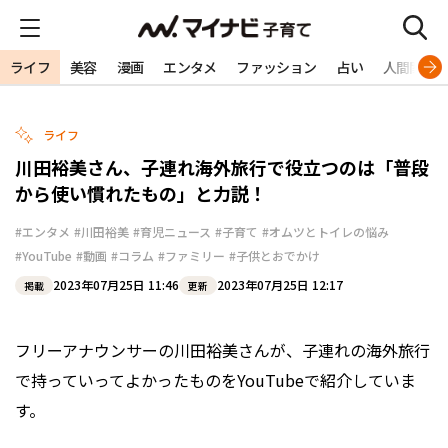
ライフ
美容
漫画
エンタメ
ファッション
占い
人間関係
ライフ
川田裕美さん、子連れ海外旅行で役立つのは「普段
から使い慣れたもの」と力説！
#エンタメ
#川田裕美
#育児ニュース
#子育て
#オムツとトイレの悩み
#YouTube
#動画
#コラム
#ファミリー
#子供とおでかけ
2023年07月25日 11:46
2023年07月25日 12:17
掲載
更新
フリーアナウンサーの川田裕美さんが、子連れの海外旅行
で持っていってよかったものをYouTubeで紹介していま
す。