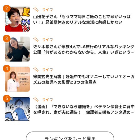
ライフ
山田花子さん「もうママ毎日ご飯のことで頭がいっぱ
い！」兄弟夏休みのリアルな生活に共感しかない
ライフ
佐々木希さんが家族4人でLA旅行のリアルなパッキング
公開「何があるかわからないから、人生」いざというと
きの備えも
ライフ
宋美玄先生解説｜妊娠中でもオナニーしていい？オーガ
ズムの胎児への影響と3つの注意点
ライフ
【漫画】「できないなら離婚を」ベテラン保育士に背中
を押され、妻が夫に通告！｜保護者支援もアンタ達の仕
事でしょ？ #65
ランキングをもっと見る