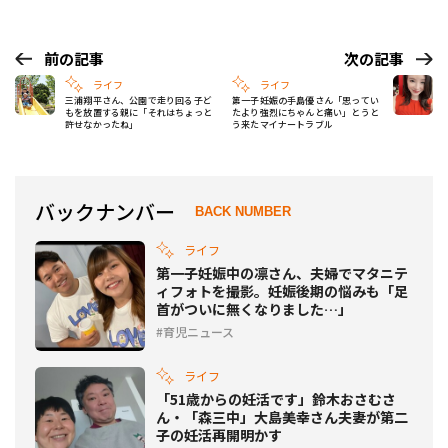
前の記事
次の記事
ライフ
ライフ
三浦翔平さん、公園で走り回る子ど
第一子妊娠の手島優さん「思ってい
もを放置する親に「それはちょっと
たより強烈にちゃんと痛い」とうと
許せなかったね」
う来たマイナートラブル
バックナンバー
BACK NUMBER
ライフ
第一子妊娠中の凛さん、夫婦でマタニテ
ィフォトを撮影。妊娠後期の悩みも「足
首がついに無くなりました…」
育児ニュース
ライフ
「51歳からの妊活です」鈴木おさむさ
ん・「森三中」大島美幸さん夫妻が第二
子の妊活再開明かす