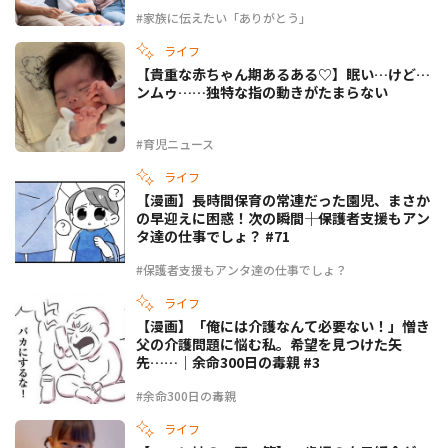
#家族に伝えたい「ありがとう」
ライフ
【貴重な赤ちゃん期あるある♡】眠い…けど…
ンムゥ……独特な指の動きがたまらない
#育児ニュース
ライフ
【漫画】長時間保育の常連だった園児、まさか
の早迎えに困惑！次の瞬間――｜保護者支援もアン
タ達の仕事でしょ？ #71
#保護者支援もアンタ達の仕事でしょ？
ライフ
【漫画】「俺には介護なんて必要ない！」憎き
父の介護問題に悩む私。希望を見つけた矢
先……｜余命300日の毒親 #3
#余命300日の毒親
ライフ