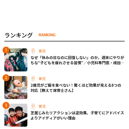
ランキング
RANKING
育児
なぜ「休みの日なのに回復しない」のか。週末にやりが
ちな“子どもを疲れさせる習慣”／小児科専門医・成田奈
緒子先生
育児
2歳児がご飯を食べない！驚くほど効果が見える8つの
対応【教えて保育士さん】
育児
芝居じみたリアクションは逆効果。子育てにアドバイス
よりアイディアがいい理由