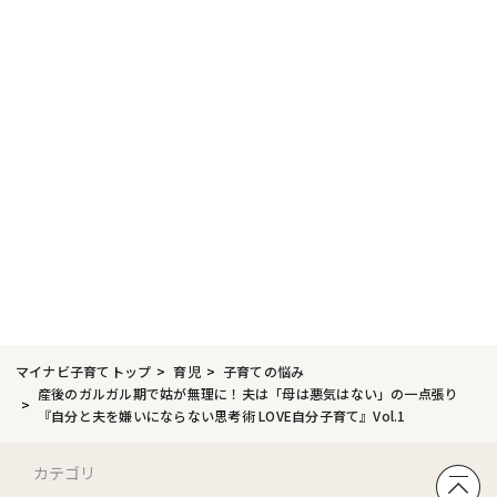
マイナビ子育てトップ
育児
子育ての悩み
産後のガルガル期で姑が無理に！夫は「母は悪気はない」の一点張り
『自分と夫を嫌いにならない思考術 LOVE自分子育て』Vol.1
カテゴリ