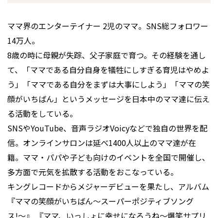
ママ界のエンターテイナー 2児のママ。SNS総フォロワー
14万人。
8歳の時に母親が失踪、父子家庭で育つ。その経験を通し
て、「ママである自分自身を犠牲にしすぎる育児はやめよ
う」「ママである自分をまずは大事にしよう」「ママの笑
顔がいちばん」というメッセージを日本中のママ達に伝え
る活動をしている。
SNSやYouTube、音声ラジオVoicyなどで独自の世界を配
信。オンラインサロンは延べ1400人以上のママ達が在
籍。ママ・パパや子ども向けのイベントを全国で開催し、
多方面で元気を拡散する活動をおこなっている。
キングレコードからメジャーデビューを果たし、アルバム
『ママの笑顔がいちばん〜スーパーポジティブソング
ス!〜』 『ママ、いっしょに幸せになろうね〜爆笑サプリ