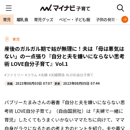
育児
離乳食
育児グッズ
ベビー・子ども服
子供の発育・発達
育児
産後のガルガル期で姑が無理に！夫は「母は悪気は
ない」の一点張り『自分と夫を嫌いにならない思考
術 LOVE自分子育て』Vol.1
#ファミリー
#コラム
#夫婦
#夫婦関係
#LOVE自分子育て
2023年08月03日 07:07
2023年08月05日 07:44
掲載
更新
バブリーたまみさんの著書『自分と夫を嫌いにならない思
考術 LOVE自分子育て』（自由国民社）は「夫婦で一緒に
育児」したくてもうまくいかないママたちに向けて、ママ
自身がラクになるための考え方のヒントを紹介。夫や義父