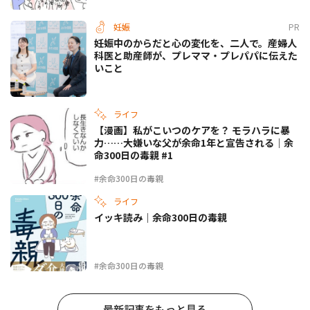
妊娠
PR
妊娠中のからだと心の変化を、二人で。産婦人
科医と助産師が、プレママ・プレパパに伝えた
いこと
ライフ
【漫画】私がこいつのケアを？ モラハラに暴
力……大嫌いな父が余命1年と宣告される｜余
命300日の毒親 #1
#余命300日の毒親
ライフ
イッキ読み｜余命300日の毒親
#余命300日の毒親
最新記事をもっと見る