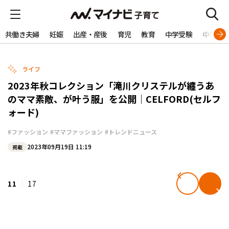
共働き夫婦
妊娠
出産・産後
育児
教育
中学受験
中学生
ライフ
2023年秋コレクション「滝川クリステルが纏うあ
のママ素敵、が叶う服」を公開｜CELFORD(セルフ
ォード)
#ファッション
#ママファッション
#トレンドニュース
2023年09月19日 11:19
掲載
11
17