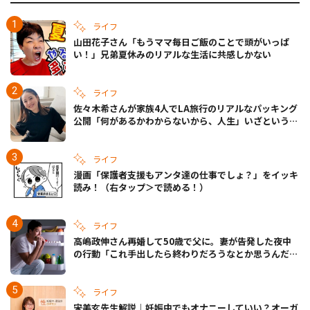
ライフ
山田花子さん「もうママ毎日ご飯のことで頭がいっぱ
い！」兄弟夏休みのリアルな生活に共感しかない
ライフ
佐々木希さんが家族4人でLA旅行のリアルなパッキング
公開「何があるかわからないから、人生」いざというと
きの備えも
ライフ
漫画「保護者支援もアンタ達の仕事でしょ？」をイッキ
読み！（右タップ＞で読める！）
ライフ
高嶋政伸さん再婚して50歳で父に。妻が告発した夜中
の行動「これ手出したら終わりだろうなとか思うんだけ
ども……」
ライフ
宋美玄先生解説｜妊娠中でもオナニーしていい？オーガ