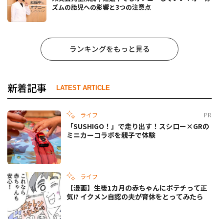
ズムの胎児への影響と3つの注意点
ランキングをもっと見る
新着記事
LATEST ARTICLE
ライフ
PR
「SUSHIGO！」で走り出す！スシロー×GRの
ミニカーコラボを親子で体験
ライフ
【漫画】生後1カ月の赤ちゃんにポテチって正
気!? イクメン自認の夫が育休をとってみたら