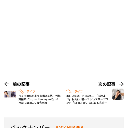
前の記事
次の記事
ライフ
ライフ
まるで素肌のような着け心地、超極
美しいだけ、じゃない。「⼼地よ
薄補正インナー「be myself」が
さ」も合わせ持ったジュエリーブラ
makuakeにて販売開始
ンド「SoëL」が、天然⽯と真珠を
使った秋冬の新作ジュエリーを発売
バックナンバー
BACK NUMBER