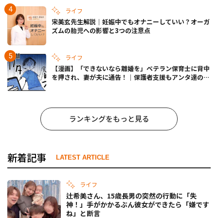
ライフ
宋美玄先生解説｜妊娠中でもオナニーしていい？オーガ
ズムの胎児への影響と3つの注意点
ライフ
【漫画】「できないなら離婚を」ベテラン保育士に背中
を押され、妻が夫に通告！｜保護者支援もアンタ達の仕
事でしょ？ #65
ランキングをもっと見る
新着記事
LATEST ARTICLE
ライフ
辻希美さん、15歳長男の突然の行動に「失
神！」手がかかるぶん彼女ができたら「嫌です
ね」と断言