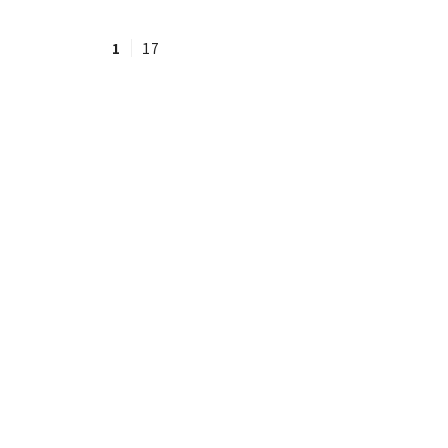
1
17
#ワンオペ育児
#コミックエッセイ
#渡邊大地の令和的ワーパパ道
#ベ