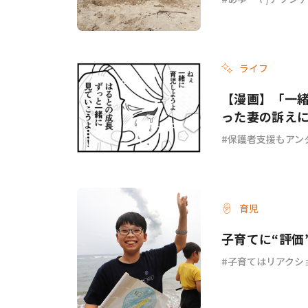
ライフ
【漫画】「一
った妻の訴え
ょ？ #67
保護者支援もアン
育児
子育てに“評価
子育てはリアクシ