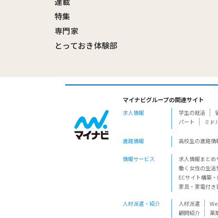
連載
特集
専門家
とっておき体験部
マイナビグループの関連サイト
求人情報
学生の就活
パート
ミド
進路情報
高校生の進路情
情報サービス
求人情報まとめ
働く女性の生活
ECサイト構築・
家具・家電付き
人材派遣・紹介
人材派遣
W
顧問紹介
薬