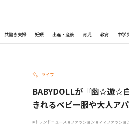
共働き夫婦
妊娠
出産・産後
育児
教育
中学
ライフ
BABYDOLLが『幽☆遊
きれるベビー服や大人アパ
#トレンドニュース
#ファッション
#ママファッショ