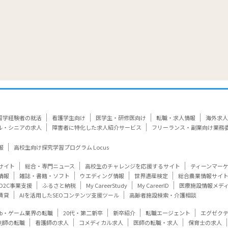
留学経験者の就活
看護学生向け
医学生・研修医向け
転職・求人情報
海外求人
ル・シニアの求人
障害者に特化した求人紹介サービス
フリーランス・副業向け業務
報
高校生向け探究学習プログラム Locus
サイト
総合・専門ニュース
高校生のチャレンジを応援するサイト
ティーンマー
情報
雑誌・書籍・ソフト
ウエディング情報
世界遺産検定
総合農業情報サイ
D2C事業支援
ふるさと納税
My CareerStudy
My CareerID
医療施設情報メデ
賃貸
AIを活用したSEOコンテンツ支援ツール
高齢者施設検索・介護相談
eb・ゲーム業界の転職
20代・第二新卒
新卒紹介
転職エージェント
エグゼク
剤師の転職
看護師の求人
コメディカル求人
医師の転職・求人
保育士の求人