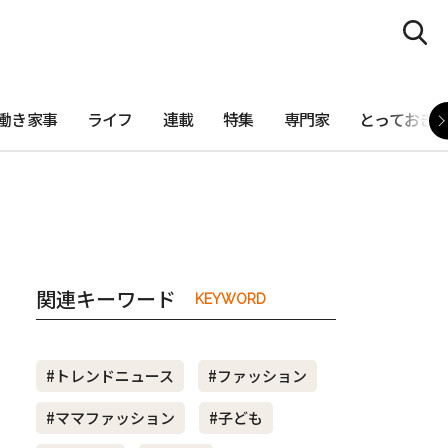
働き家事
ライフ
連載
特集
専門家
とっておき
関連キーワード
KEYWORD
#トレンドニュース
#ファッション
#ママファッション
#子ども