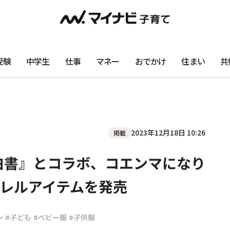
受験
中学生
仕事
マネー
おでかけ
住まい
共
2023年12月18日 10:26
掲載
☆白書』とコラボ、コエンマになり
レルアイテムを発売
ン
#子ども
#ベビー服
#子供服