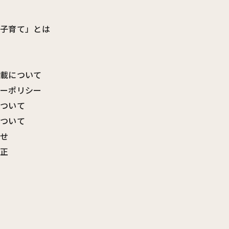
ビ子育て」とは
転載について
シーポリシー
について
について
わせ
訂正
覧