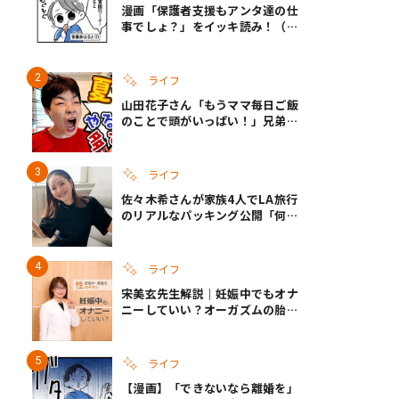
漫画「保護者支援もアンタ達の仕
事でしょ？」をイッキ読み！（右
タップ＞で読める！）
ライフ
山田花子さん「もうママ毎日ご飯
のことで頭がいっぱい！」兄弟夏
休みのリアルな生活に共感しかな
い
ライフ
佐々木希さんが家族4人でLA旅行
のリアルなパッキング公開「何が
あるかわからないから、人生」い
ざというときの備えも
ライフ
宋美玄先生解説｜妊娠中でもオナ
ニーしていい？オーガズムの胎児
への影響と3つの注意点
ライフ
【漫画】「できないなら離婚を」