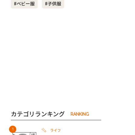
#ベビー服
#子供服
き夫婦
#産休
#育休
カテゴリランキング
RANKING
ライフ