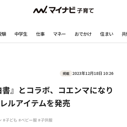
受験
中学生
仕事
マネー
おでかけ
住まい
共
2023年12月18日 10:26
掲載
☆白書』とコラボ、コエンマになり
レルアイテムを発売
ン
#子ども
#ベビー服
#子供服