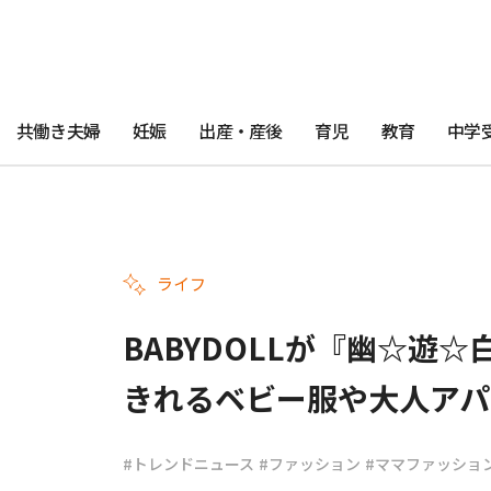
共働き夫婦
妊娠
出産・産後
育児
教育
中学
ライフ
BABYDOLLが『幽☆遊
きれるベビー服や大人アパ
#トレンドニュース
#ファッション
#ママファッショ