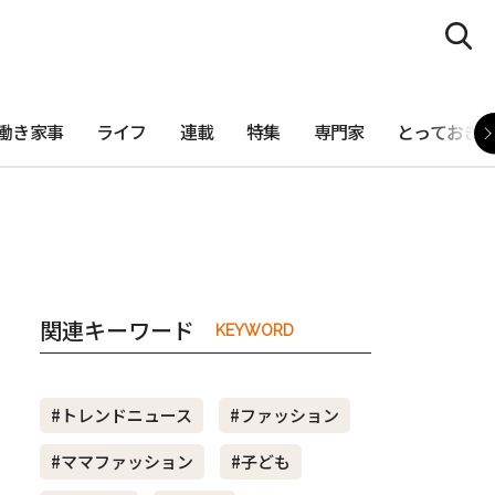
働き家事
ライフ
連載
特集
専門家
とっておき
関連キーワード
KEYWORD
#トレンドニュース
#ファッション
#ママファッション
#子ども