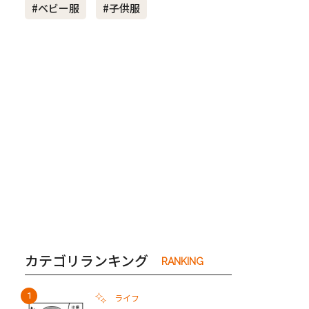
#ベビー服
#子供服
き夫婦
#産休
#育休
カテゴリランキング
RANKING
ライフ