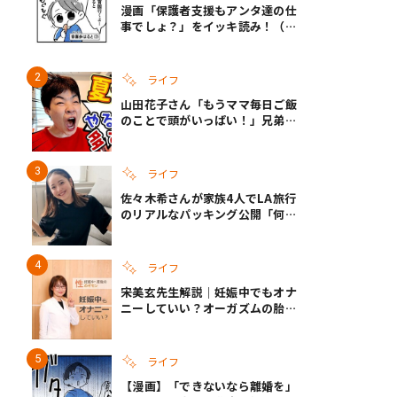
漫画「保護者支援もアンタ達の仕
事でしょ？」をイッキ読み！（右
タップ＞で読める！）
ライフ
山田花子さん「もうママ毎日ご飯
のことで頭がいっぱい！」兄弟夏
休みのリアルな生活に共感しかな
い
ライフ
佐々木希さんが家族4人でLA旅行
のリアルなパッキング公開「何が
あるかわからないから、人生」い
ざというときの備えも
ライフ
宋美玄先生解説｜妊娠中でもオナ
ニーしていい？オーガズムの胎児
への影響と3つの注意点
ライフ
【漫画】「できないなら離婚を」