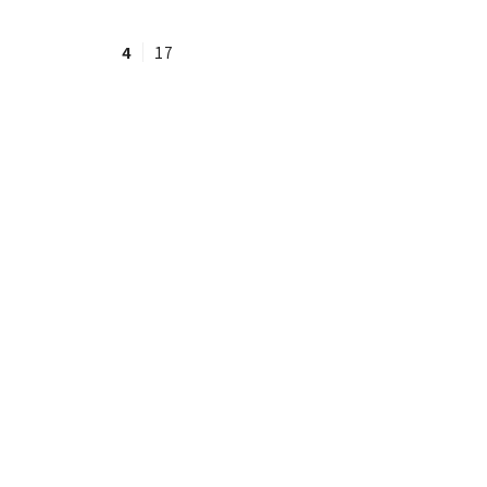
4
17
#ワンオペ育児
#コミックエッセイ
#渡邊大地の令和的ワーパパ道
#ベ