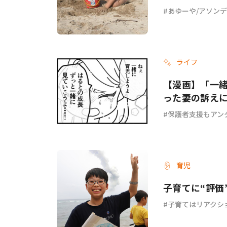
あゆーや/アソン
ライフ
【漫画】「一
った妻の訴え
ょ？ #67
保護者支援もアン
育児
子育てに“評価
子育てはリアクシ