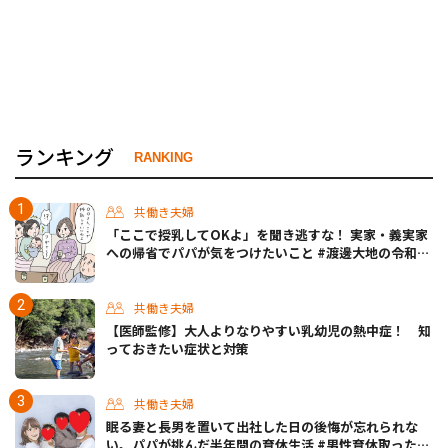
ランキング
RANKING
共働き夫婦
「ここで授乳してOKよ」を聞き逃すな！ 実家・義実家
への帰省でパパが気をつけたいこと #渡邊大地の令和的
ワーパパ道 Vol.20
共働き夫婦
【医師監修】大人よりなりやすい乳幼児の熱中症！ 知
っておきたい症状と対策
共働き夫婦
眠る妻と長男を置いて出社した日の後悔が忘れられな
い。パパが挑んだ半年間の育休生活 #男性育休取ったら