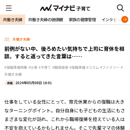
共働き夫婦
共働き夫婦の価値観
家族の健康管理
インタビュー
共働き夫婦
前例がない中、後ろめたい気持ちで上司に育休を相
談。すると返ってきた言葉は……
#復職準備特集
#仕事
#子育て
#職場復帰
#復職準備
#コラム
#ファミリー
#
共働き夫婦
2024年05月08日 16:01
掲載
仕事をしている女性にとって、育児休業からの復職は大き
なターニングポイント。自分自身にも子どもの生活にもさ
まざまな変化が訪れ、これから職場復帰を控えている人は
不安を抱えているかもしれません。そこで先輩ママの体験