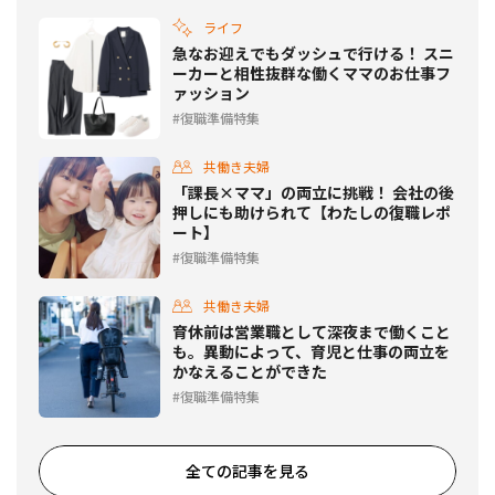
ライフ
急なお迎えでもダッシュで行ける！ スニ
ーカーと相性抜群な働くママのお仕事フ
ァッション
復職準備特集
共働き夫婦
「課長×ママ」の両立に挑戦！ 会社の後
押しにも助けられて【わたしの復職レポ
ート】
復職準備特集
共働き夫婦
育休前は営業職として深夜まで働くこと
も。異動によって、育児と仕事の両立を
かなえることができた
復職準備特集
全ての記事を見る