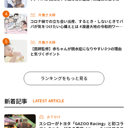
どうなった？
共働き夫婦
コロナ禍での立ち会い出産、するとき・しないときでパ
パが気をつけたい心構えとは #渡邊大地の令和的ワーパ
パ道 Vol.30
共働き夫婦
【医師監修】赤ちゃんが脱水症になりやすい3つの理由
と気づくポイント
ランキングをもっと見る
新着記事
LATEST ARTICLE
おでかけ
スシローがトヨタ「GAZOO Racing」と初コラ