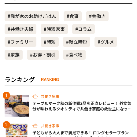
#我が家のお助けごはん
#食事
#共働き
#共働き夫婦
#時短家事
#コラム
#ファミリー
#時短
#献立時短
#グルメ
#家族
#お得・割引
#食べ物
ランキング
RANKING
共働き家事
テーブルマーク秋の新作麺3品を正直レビュー！ 外食気
分が味わえるクオリティで共働き家庭の救世主になって
くれそう♡
共働き家事
子どもから大人まで満足できる！ ロングセラーブラン