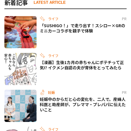
新着記事
LATEST ARTICLE
ライフ
PR
「SUSHIGO！」で走り出す！スシロー×GRの
ミニカーコラボを親子で体験
ライフ
【漫画】生後1カ月の赤ちゃんにポテチって正
気!? イクメン自認の夫が育休をとってみたら
妊娠
PR
妊娠中のからだと心の変化を、二人で。産婦人
科医と助産師が、プレママ・プレパパに伝えた
いこと
ライフ