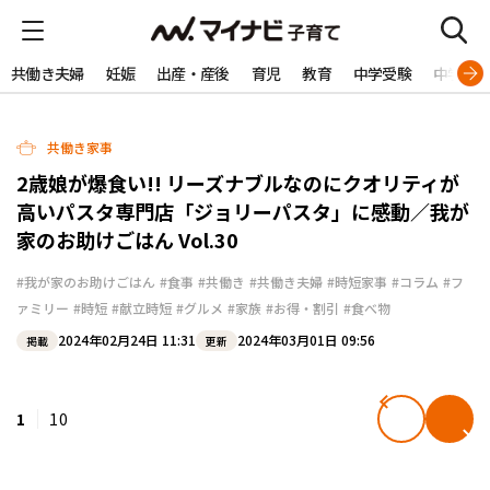
共働き夫婦
妊娠
出産・産後
育児
教育
中学受験
中学生
共働き家事
2歳娘が爆食い!! リーズナブルなのにクオリティが
高いパスタ専門店「ジョリーパスタ」に感動／我が
家のお助けごはん Vol.30
#我が家のお助けごはん
#食事
#共働き
#共働き夫婦
#時短家事
#コラム
#フ
ァミリー
#時短
#献立時短
#グルメ
#家族
#お得・割引
#食べ物
2024年02月24日 11:31
2024年03月01日 09:56
掲載
更新
1
10