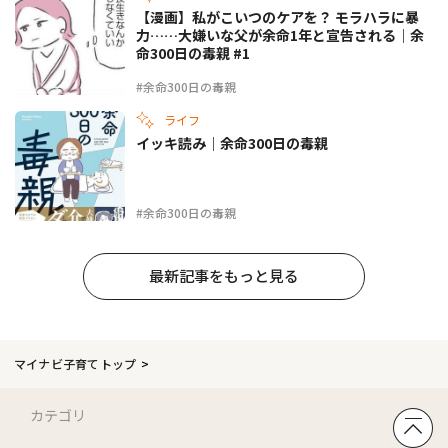
【漫画】私がこいつのケアを？ モラハラに暴
力……大嫌いな父が余命1年と宣告される｜余
命300日の毒親 #1
#余命300日の毒親
ライフ
イッキ読み｜余命300日の毒親
#余命300日の毒親
最新記事をもっと見る
マイナビ子育てトップ
カテゴリ