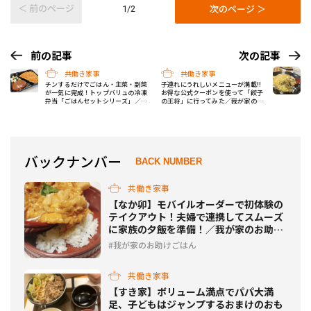
＜ 前のページ
次のページ ＞
1/2
前の記事
次の記事
共働き家事
共働き家事
チンするだけでごはん・主菜・副菜
子連れにうれしいメニューが満載!!
が一気に完成！トップバリュの冷凍
お得な公式クーポンを使って「餃子
弁当「ごはんセットシリーズ」／我
の王将」に行ってみた／我が家のお
が家のお助けごはん Vol.29
助けごはん Vol.31
バックナンバー
BACK NUMBER
共働き家事
【なか卯】モバイルオーダーで初体験の
テイクアウト！夫婦で連携してスムーズ
に家族の夕飯を準備！／我が家のお助け
ごはん Vol.28
我が家のお助けごはん
共働き家事
【すき家】ボリューム満点でパパ大満
足、子どもはジャンプするおまけのおも