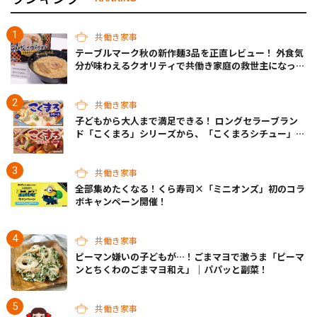
共働き家事
テーブルマーク秋の新作麺3品を正直レビュー！ 外食気
分が味わえるクオリティで共働き家庭の救世主になって
くれそう♡
共働き家事
子どもから大人まで満足できる！ ロングセラーブラン
ド「こくまろ」シリーズから、「こくまろシチュー」＜
クリーム＞＜ビーフ＞が新発売
共働き家事
全部集めたくなる！くら寿司×「ミニオンズ」初のコラ
ボキャンペーン開催！
共働き家事
ピーマン嫌いの子どもが…！ごまマヨで激うま「ピーマ
ンとちくわのごまマヨ和え」｜パパッと副菜！
共働き家事