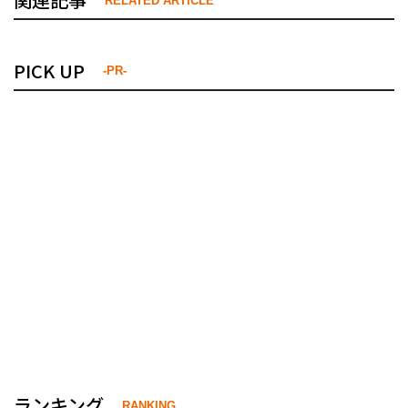
RELATED ARTICLE
PICK UP
-PR-
ランキング
RANKING