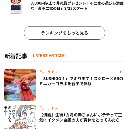
3,000円以上で非売品プレゼント！不二家の遊び心満載
な「裏不二家の日」8/22スタート
ランキングをもっと見る
新着記事
LATEST ARTICLE
ライフ
PR
「SUSHIGO！」で走り出す！スシロー×GRの
ミニカーコラボを親子で体験
ライフ
【漫画】生後1カ月の赤ちゃんにポテチって正
気!? イクメン自認の夫が育休をとってみたら