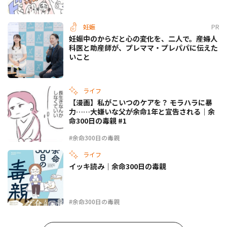
妊娠
PR
妊娠中のからだと心の変化を、二人で。産婦人
科医と助産師が、プレママ・プレパパに伝えた
いこと
ライフ
【漫画】私がこいつのケアを？ モラハラに暴
力……大嫌いな父が余命1年と宣告される｜余
命300日の毒親 #1
#余命300日の毒親
ライフ
イッキ読み｜余命300日の毒親
#余命300日の毒親