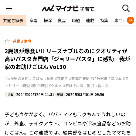
共働き家事
家電
掃除
食品
時短
連載
特集
専門家
共働き家事
2歳娘が爆食い!! リーズナブルなのにクオリティが
高いパスタ専門店「ジョリーパスタ」に感動／我が
家のお助けごはん Vol.30
#我が家のお助けごはん
#食事
#共働き
#共働き夫婦
#時短家事
#コラム
#フ
ァミリー
#時短
#献立時短
#グルメ
#家族
#お得・割引
#食べ物
2024年02月24日 11:31
2024年03月01日 09:56
掲載
更新
子どもウケがよく、パパ・ママもラクちんでうれしいの
が、外食、テイクアウト、コンビニや冷凍食品などのお助
けごはん。この連載では、編集部をはじめとしたママたち