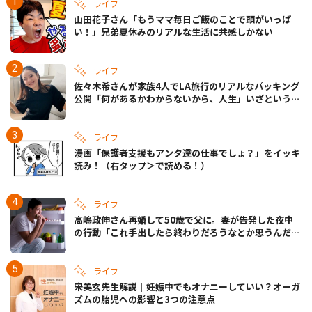
ライフ
山田花子さん「もうママ毎日ご飯のことで頭がいっぱ
い！」兄弟夏休みのリアルな生活に共感しかない
ライフ
佐々木希さんが家族4人でLA旅行のリアルなパッキング
公開「何があるかわからないから、人生」いざというと
きの備えも
ライフ
漫画「保護者支援もアンタ達の仕事でしょ？」をイッキ
読み！（右タップ＞で読める！）
ライフ
高嶋政伸さん再婚して50歳で父に。妻が告発した夜中
の行動「これ手出したら終わりだろうなとか思うんだけ
ども……」
ライフ
宋美玄先生解説｜妊娠中でもオナニーしていい？オーガ
ズムの胎児への影響と3つの注意点