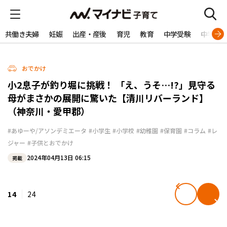
共働き夫婦
妊娠
出産・産後
育児
教育
中学受験
中学生
おでかけ
小2息子が釣り堀に挑戦！ 「え、うそ…!?」見守る
母がまさかの展開に驚いた【清川リバーランド】
（神奈川・愛甲郡）
#あゆーや/アソンデミエータ
#小学生
#小学校
#幼稚園
#保育園
#コラム
#レ
ジャー
#子供とおでかけ
2024年04月13日 06:15
掲載
14
24