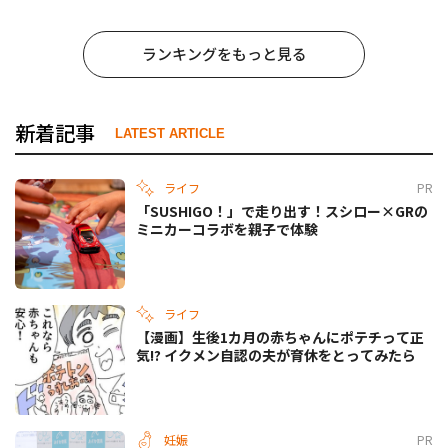
ランキングをもっと見る
新着記事
LATEST ARTICLE
ライフ
PR
「SUSHIGO！」で走り出す！スシロー×GRの
ミニカーコラボを親子で体験
ライフ
【漫画】生後1カ月の赤ちゃんにポテチって正
気!? イクメン自認の夫が育休をとってみたら
妊娠
PR