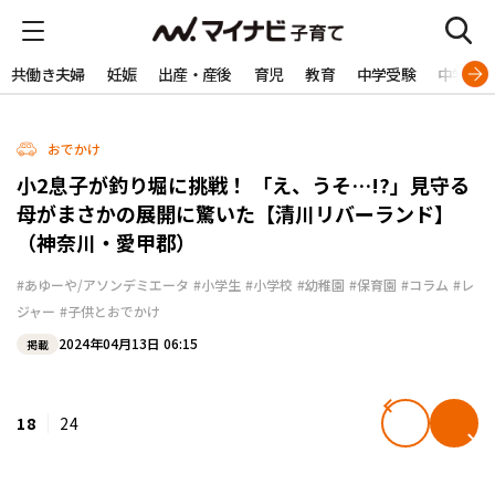
共働き夫婦
妊娠
出産・産後
育児
教育
中学受験
中学生
おでかけ
小2息子が釣り堀に挑戦！ 「え、うそ…!?」見守る
母がまさかの展開に驚いた【清川リバーランド】
（神奈川・愛甲郡）
#あゆーや/アソンデミエータ
#小学生
#小学校
#幼稚園
#保育園
#コラム
#レ
ジャー
#子供とおでかけ
2024年04月13日 06:15
掲載
18
24