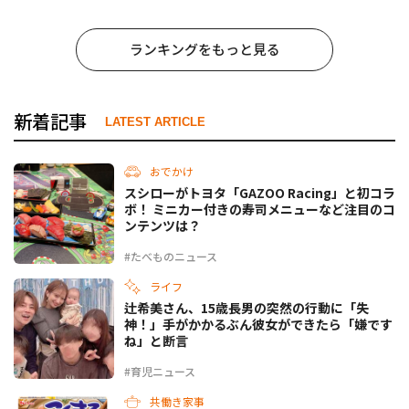
ランキングをもっと見る
新着記事
LATEST ARTICLE
おでかけ
スシローがトヨタ「GAZOO Racing」と初コラ
ボ！ ミニカー付きの寿司メニューなど注目のコ
ンテンツは？
#たべものニュース
ライフ
辻希美さん、15歳長男の突然の行動に「失
神！」手がかかるぶん彼女ができたら「嫌です
ね」と断言
#育児ニュース
共働き家事