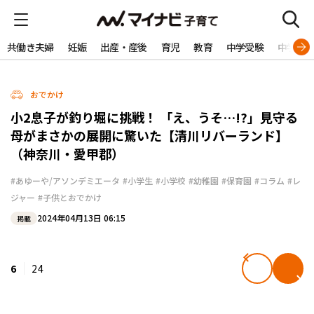
共働き夫婦
妊娠
出産・産後
育児
教育
中学受験
中学生
おでかけ
小2息子が釣り堀に挑戦！ 「え、うそ…!?」見守る
母がまさかの展開に驚いた【清川リバーランド】
（神奈川・愛甲郡）
#あゆーや/アソンデミエータ
#小学生
#小学校
#幼稚園
#保育園
#コラム
#レ
ジャー
#子供とおでかけ
2024年04月13日 06:15
掲載
6
24