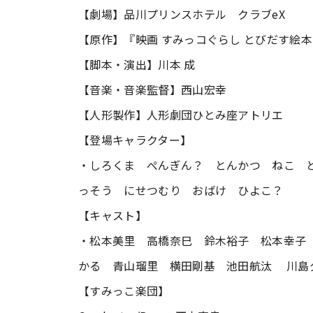
【劇場】品川プリンスホテル クラブeX
【原作】『映画 すみっコぐらし とびだす絵
【脚本・演出】川本 成
【音楽・音楽監督】西山宏幸
【人形製作】人形劇団ひとみ座アトリエ
【登場キャラクター】
・しろくま ぺんぎん？ とんかつ ねこ 
っそう にせつむり おばけ ひよこ？
【キャスト】
・松本美里 高橋奈巳 鈴木裕子 松本幸子
かる 青山瑠里 横田剛基 池田航汰 川島
【すみっこ楽団】