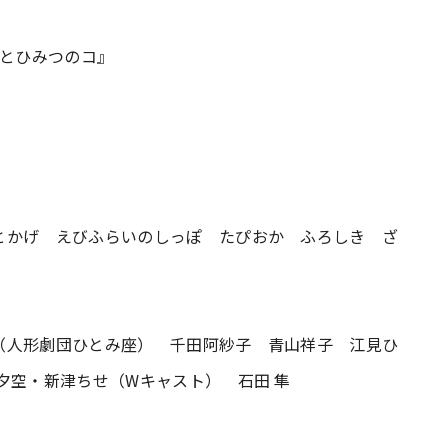
本とひみつのコ』
とかげ えびふらいのしっぽ たぴおか ふろしき ざ
（人形劇団ひとみ座） 千田阿紗子 青山祥子 江見ひ
夕空・新津ちせ（Wキャスト） 石田 隼