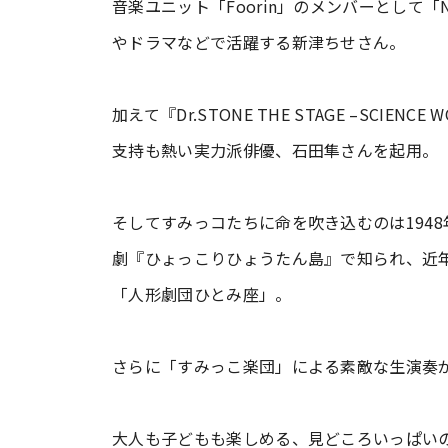
音楽ユニット「Foorin」のメンバーとして
やドラマなどで活躍する新津ちせさん。
加えて『Dr.STONE THE STAGE –SCI
支持も熱い実力派俳優、石田隼さんを起用。
そしてすみっコたちに命を吹き込むのは194
劇『ひょっこりひょうたん島』で知られ、近
「人形劇団ひとみ座」。
さらに「すみっこ楽団」による素敵な生演奏
大人も子どもも楽しめる、見どころいっぱい