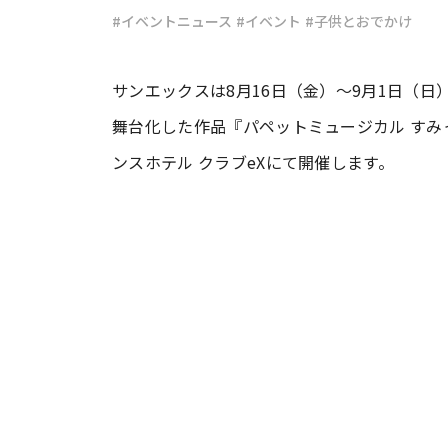
#イベントニュース
#イベント
#子供とおでかけ
#ワンオペ育児
#コミックエッセイ
サンエックスは8月16日（金）〜9月1日（
舞台化した作品『パペットミュージカル すみ
#渡邊大地の令和的ワーパパ道
#ベ
ンスホテル クラブeXにて開催します。