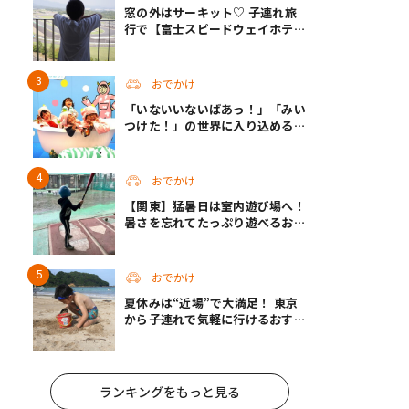
窓の外はサーキット♡ 子連れ旅
行で【富士スピードウェイホテ
ル】へ。レースがない日も楽しめ
る非日常ステイ（静岡・駿東郡）
おでかけ
「いないいないばあっ！」「みい
つけた！」の世界に入り込める！
人気企画が秋に帰ってくる
おでかけ
【関東】猛暑日は室内遊び場へ！
暑さを忘れてたっぷり遊べるおす
すめスポット14選 | 夏休みのおで
かけにも
おでかけ
夏休みは“近場”で大満足！ 東京
から子連れで気軽に行けるおすす
めの旅先3選
ランキングをもっと見る