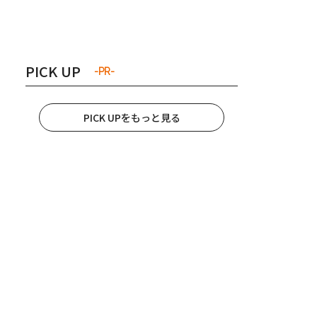
き夫婦
#産休
#育休
PICK UP
-PR-
PICK UPをもっと見る