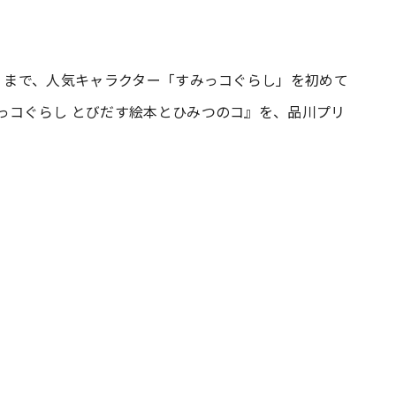
#共働き夫婦のセブンルール
#共働
日）まで、人気キャラクター「すみっコぐらし」を初めて
っコぐらし とびだす絵本とひみつのコ』を、品川プリ
ビーニュース
#マタニティニュース