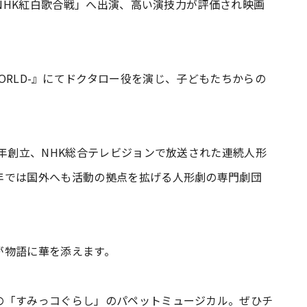
「NHK紅白歌合戦」へ出演、高い演技力が評価され映画
ENCE WORLD-』にてドクタロー役を演じ、子どもたちからの
8年創立、NHK総合テレビジョンで放送された連続人形
年では国外へも活動の拠点を拡げる人形劇の専門劇団
が物語に華を添えます。
の「すみっコぐらし」のパペットミュージカル。ぜひチ