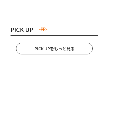
き夫婦
#産休
#育休
PICK UP
-PR-
PICK UPをもっと見る