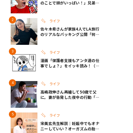
のことで頭がいっぱい！」兄弟夏
休みのリアルな生活に共感しかな
い
ライフ
佐々木希さんが家族4人でLA旅行
のリアルなパッキング公開「何が
あるかわからないから、人生」い
ざというときの備えも
ライフ
漫画「保護者支援もアンタ達の仕
事でしょ？」をイッキ読み！（右
タップ＞で読める！）
ライフ
高嶋政伸さん再婚して50歳で父
に。妻が告発した夜中の行動「こ
れ手出したら終わりだろうなとか
思うんだけども……」
ライフ
宋美玄先生解説｜妊娠中でもオナ
ニーしていい？オーガズムの胎児