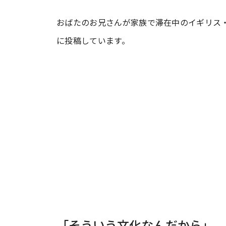
おばたのお兄さんが家族で滞在中のイギリス
#ワンオペ育児
#コミックエッセイ
に投稿しています。
#渡邊大地の令和的ワーパパ道
#ベ
「そういう文化なんだから」