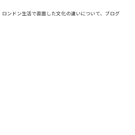
・ロンドン生活で直面した文化の違いについて、ブログ
#共働き夫婦のセブンルール
#共働
ビーニュース
#マタニティニュース