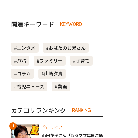
関連キーワード
KEYWORD
#エンタメ
#おばたのお兄さん
#パパ
#ファミリー
#子育て
#コラム
#山崎夕貴
#育児ニュース
#動画
カテゴリランキング
RANKING
ライフ
山田花子さん「もうママ毎日ご飯