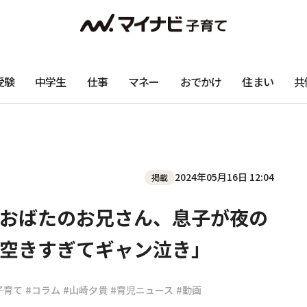
受験
中学生
仕事
マネー
おでかけ
住まい
共
2024年05月16日 12:04
掲載
おばたのお兄さん、息子が夜の
空きすぎてギャン泣き」
子育て
#コラム
#山崎夕貴
#育児ニュース
#動画